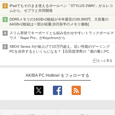
iPadでもそのまま使えるボールペン「STYLUS 2WAY」がエレコ
ムから、ゼブラと共同開発
DDR5メモリの16GB×2枚組が今年最安の39,980円、大容量の
64GB×2枚組は一部が続騰 [8月前半のメモリ価格]
スリム形状でキーボードとも組み合わせやすいトラックボールマ
ウス「Nape Pro」がKeychronから
XBOX Series Xが値上げで10万円超え。近い性能のゲーミング
PCを自作するといくらになる？【石田賀津男の『酒の肴にPCゲ
ーム』】
もっと見る
AKIBA PC Hotline! をフォローする