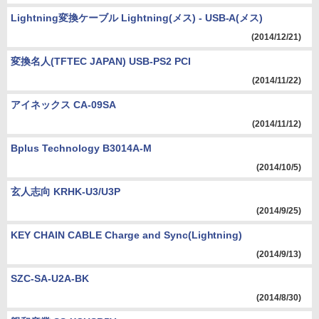
Lightning変換ケーブル Lightning(メス) - USB-A(メス)
(2014/12/21)
変換名人(TFTEC JAPAN) USB-PS2 PCI
(2014/11/22)
アイネックス CA-09SA
(2014/11/12)
Bplus Technology B3014A-M
(2014/10/5)
玄人志向 KRHK-U3/U3P
(2014/9/25)
KEY CHAIN CABLE Charge and Sync(Lightning)
(2014/9/13)
SZC-SA-U2A-BK
(2014/8/30)