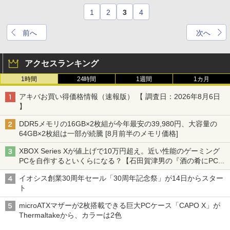
1
2
3
4
前へ
次へ
アクセスランキング
1時間
24時間
1週間
1カ月
アキバお買い得価格情報（速報版） 【 調査日：2026年8月6日
】
DDR5メモリの16GB×2枚組が今年最安の39,980円、大容量の
64GB×2枚組は一部が続騰 [8月前半のメモリ価格]
XBOX Series Xが値上げで10万円超え。近い性能のゲーミング
PCを自作するといくらになる？【石田賀津男の『酒の肴にPCゲ
ーム』】
イオシス創業30周年セール「30周年記念祭」が14日からスター
ト
microATXマザーが2枚搭載できる巨大PCケース「CAPO X」が
Thermaltakeから、カラーは2色