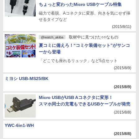
ちょっと変わったMicro USBケーブル特集
磁力で着脱、Aコネクタに変形、向きを気にせず挿
せるタイプなど
(2015/8/11)
取材中に見つけた○○なもの
@watch_akiba
夏コミに備えろ！“コミケ装備セット”がサンコ
ーから登場
「どこでも座れるリュック」など5点セット
(2015/8/9)
ミヨシ USB-MS25/BK
(2015/8/9)
Micro USBがUSB Aコネクタに変形！
スマホ同士の充電もできるUSBケーブルが発売
(2015/8/8)
YWC-6in1-WH
(2015/8/8)