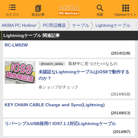
カテゴリ
過去記事
検索
Impressサイト
AKIBA PC Hotline!
PC周辺機器
ケーブル
Lightningケーブル
Lightningケーブル 関連記事
RC-LM02W
(2014/11/9)
取材中に見つけた○○なもの
@watch_akiba
未認証なLightningケーブルはiOS8で動作する
のか？
各ショップがチェック
(2014/9/18)
KEY CHAIN CABLE Charge and Sync(Lightning)
(2014/9/13)
リバーシブルUSB採用!! IOS7.1.1対応Lightningケーブル
(2014/9/7)