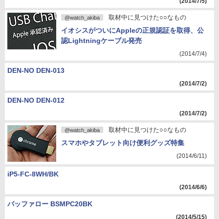
(2014/7/5)
取材中に見つけた○○なもの
@watch_akiba
イオシスがついにAppleの正規認証を取得、公
認Lightningケーブル発売
(2014/7/4)
DEN-NO DEN-013
(2014/7/2)
DEN-NO DEN-012
(2014/7/2)
取材中に見つけた○○なもの
@watch_akiba
スマホやタブレット向け便利グッズ特集
(2014/6/11)
iP5-FC-8WH/BK
(2014/6/6)
バッファロー BSMPC20BK
(2014/5/15)