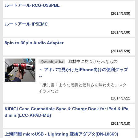
ルートアール RCG-U5SPBL
(2014/1/30)
ルートアール IP5EMC
(2014/1/30)
8pin to 30pin Audio Adapter
(2014/1/28)
取材中に見つけた○○なもの
@watch_akiba
～ アキバで見かけたiPhone向けの便利グッズ
～
「紙に書くような感覚と便利さを味わえる」スタ
イラスなど
(2014/1/22)
KiDiGi Case Compatible Sync & Charge Dock for iPad & iPa
d mini(LCC-APAD-MB)
(2014/1/18)
上海問屋 microUSB - Lightning 変換アダプタ(DN-10669)