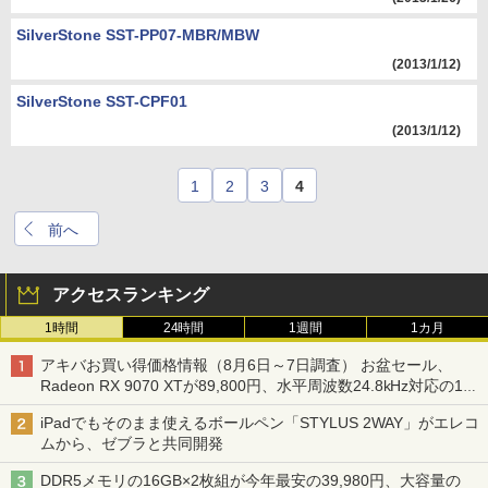
SilverStone SST-PP07-MBR/MBW
(2013/1/12)
SilverStone SST-CPF01
(2013/1/12)
1
2
3
4
前へ
アクセスランキング
1時間
24時間
1週間
1カ月
アキバお買い得価格情報（8月6日～7日調査） お盆セール、
Radeon RX 9070 XTが89,800円、水平周波数24.8kHz対応の17
型モニターが9,801円、暑さ指数連動セール ほか
iPadでもそのまま使えるボールペン「STYLUS 2WAY」がエレコ
ムから、ゼブラと共同開発
DDR5メモリの16GB×2枚組が今年最安の39,980円、大容量の