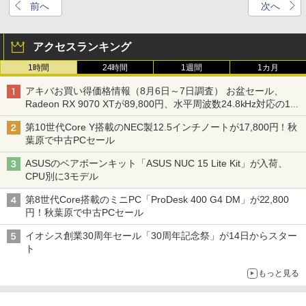
前へ
次へ
アクセスランキング
1時間
24時間
1週間
1カ月
アキバお買い得価格情報（8月6日～7日調査） お盆セール、
Radeon RX 9070 XTが89,800円、水平周波数24.8kHz対応の17
型モニターが9,801円、暑さ指数連動セール ほか
第10世代Core Y搭載のNEC製12.5インチノートが17,800円！秋
葉原で中古PCセール
ASUSのベアボーンキット「ASUS NUC 15 Lite Kit」が入荷、
CPU別に3モデル
第8世代Core搭載のミニPC「ProDesk 400 G4 DM」が22,800
円！秋葉原で中古PCセール
イオシス創業30周年セール「30周年記念祭」が14日からスター
ト
もっと見る