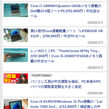
Core i7-10850H+Quadro+16GBメモリ搭載の
Dell製15.6型ノートPCが52,800円！中古品セ
ール
(2026/1/17)
第11世代Core搭載軽量ノート「LIFEBOOK U9
311/F」が39,800円！中古PCセール
(2026/1/17)
レノボのミニPC「ThinkCentre M70q Tiny」
が37,800円！Core i5-10400Tや16GBメモリ搭
載の中古セール
(2026/1/17)
中古PC Hotline!
パソコン工房が中古買取を強化、PC本体やPC
パーツの買取査定額を大きく改定
(2026/1/16)
Core i3-8145UやWindows 11 Pro搭載の「Lat
itude 7200 2in1」が12,800円！保証無しの中