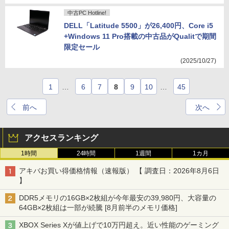
中古PC Hotline!
DELL「Latitude 5500」が26,400円、Core i5
+Windows 11 Pro搭載の中古品がQualitで期間
限定セール
(2025/10/27)
1
…
6
7
8
9
10
…
45
前へ
次へ
アクセスランキング
1時間
24時間
1週間
1カ月
アキバお買い得価格情報（速報版） 【 調査日：2026年8月6日
】
DDR5メモリの16GB×2枚組が今年最安の39,980円、大容量の
64GB×2枚組は一部が続騰 [8月前半のメモリ価格]
XBOX Series Xが値上げで10万円超え。近い性能のゲーミング