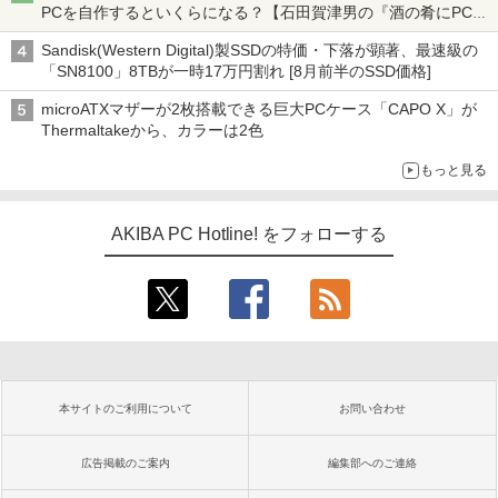
PCを自作するといくらになる？【石田賀津男の『酒の肴にPCゲ
ーム』】
Sandisk(Western Digital)製SSDの特価・下落が顕著、最速級の
「SN8100」8TBが一時17万円割れ [8月前半のSSD価格]
microATXマザーが2枚搭載できる巨大PCケース「CAPO X」が
Thermaltakeから、カラーは2色
もっと見る
AKIBA PC Hotline! をフォローする
本サイトのご利用について
お問い合わせ
広告掲載のご案内
編集部へのご連絡