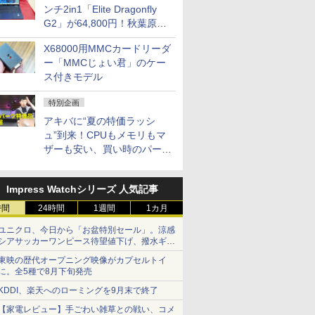
ンチ2in1「Elite Dragonfly
G2」が64,800円！秋葉原で
中古PCセール
X68000用MMCカードリーダ
ー「MMCじょい君」のケー
ス付きモデル
特別企画
アキバに“夏の特価ラッシ
ュ”到来！CPUもメモリもマ
ザーも安い、買い時のパーツ
は？【8月7日(金)22時配信】
Impress Watchシリーズ 人気記事
時間
24時間
1週間
1カ月
ユニクロ、今日から「お盆特別セール」。涼感
シアサッカーワンピース待望値下げ、撥水ギア
ショーツは1990円に
東映の歴代オープニング映像がカプセルトイ
に。全5種で8月下旬発売
KDDI、楽天へのローミングを9月末で終了
【家電レビュー】手ごわい雑草との戦い、コメ