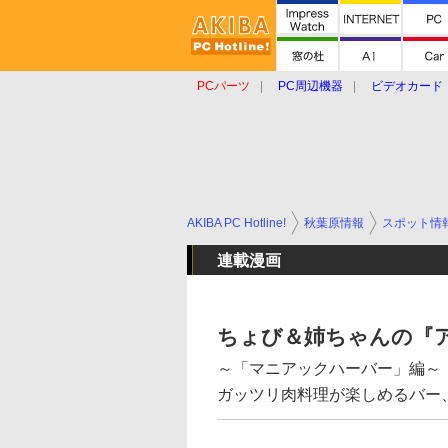
PCパーツ
PC周辺機器
ビデオカード
タブレット
おもしろグッズ
ショップ
AKIBA PC Hotline!
秋葉原情報
スポット情
連載漫画
ちょび＆姉ちゃんの『ア
～「マニアックハーバー」編～
ガッツリ肉料理が楽しめるバー