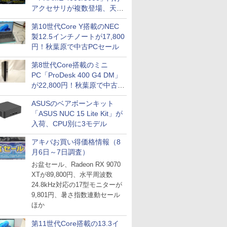
アクセサリが複数登場、天然
木製パネルや背面コネクタ対
第10世代Core Y搭載のNEC
応トレイなど
製12.5インチノートが17,800
円！秋葉原で中古PCセール
第8世代Core搭載のミニ
PC「ProDesk 400 G4 DM」
が22,800円！秋葉原で中古
PCセール
ASUSのベアボーンキット
「ASUS NUC 15 Lite Kit」が
入荷、CPU別に3モデル
アキバお買い得価格情報（8
月6日～7日調査）
お盆セール、Radeon RX 9070
XTが89,800円、水平周波数
24.8kHz対応の17型モニターが
9,801円、暑さ指数連動セール
ほか
第11世代Core搭載の13.3イ