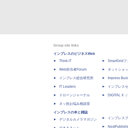
Group site links
インプレスのビジネスWeb
Think IT
SmartGri
Web担当者Forum
ネットショ
インプレス総合研究所
Impress Busi
IT Leaders
インプレス
ドローンジャーナル
DIGITAL
ネッ担お悩み相談室
インプレスの本と雑誌
インプレス
デジタルカメラマガジン
NextPublish