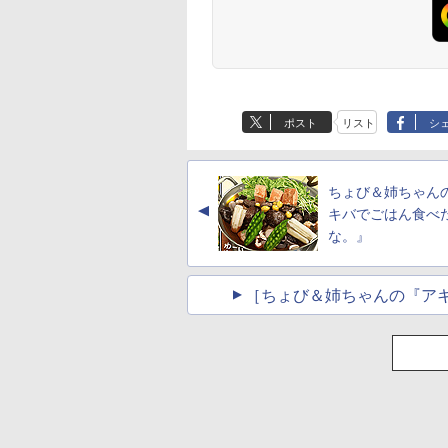
ポスト
リスト
シ
ちょび＆姉ちゃん
▲
キバでごはん食べ
な。』
［ちょび＆姉ちゃんの『ア