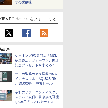
オの醍醐味
KIBA PC Hotline! をフォローする
新記事
ゲーミングPC専門店「MDL
秋葉原店」がオープン、開店
記念プレゼントを求めるユー
ザーが押し寄せ長蛇の列に
ライカ監修カメラ搭載の6.5
インチスマホ「AQUOS R9」
が39,000円！中古セール
令和のファミコンディスクシ
ステム？安価に書き換え可能
なGB用「しましまディスク
システム」