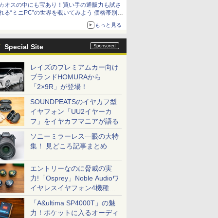
カオスの中にも宝あり！買い手の通販力も試さ
9,801円、暑さ指数連動セール ほか
れる“ミニPC”の世界を覗いてみよう 価格帯別に
仕様や特徴を整理、11製品をピックアップ text
もっと見る
by 石川 ひさよし
Special Site
レイズのプレミアムカー向け
ブランドHOMURAから
「2×9R」が登場！
SOUNDPEATSのイヤカフ型
イヤフォン「UU2イヤーカ
フ」をイヤカフマニアが語る
ソニーミラーレス一眼の大特
集！ 見どころ記事まとめ
エントリーなのに脅威の実
力!「Osprey」Noble Audioワ
イヤレスイヤフォン4機種を
一気に聴く
「A&ultima SP4000T」の魅
力！ポケットに入るオーディ