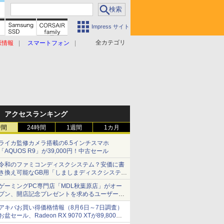
Impress サイト
全カテゴリ
原情報
スマートフォン
アクセスランキング
時間
24時間
1週間
1カ月
ライカ監修カメラ搭載の6.5インチスマホ
「AQUOS R9」が39,000円！中古セール
令和のファミコンディスクシステム？安価に書
き換え可能なGB用「しましまディスクシステ
ム」
ゲーミングPC専門店「MDL秋葉原店」がオー
プン、開店記念プレゼントを求めるユーザーが
押し寄せ長蛇の列に
アキバお買い得価格情報（8月6日～7日調査）
お盆セール、Radeon RX 9070 XTが89,800
円、水平周波数24.8kHz対応の17型モニターが