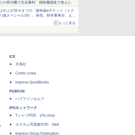
リの草刈機で完全勝利 掃除機感覚で使えた
はやぶさ50％オフの「新幹線eチケット（トク
だ値スペシャル28）」発売。秋冬乗車分、えき
ねっと限定
もっと見る
ICE
天海社
ス
Comic curea
impress QuickBooks
PUBFUN
パブファンセルフ
IPGネットワーク
TシャツPOD pTa.shop
カスタム写真集POD fabli
e
Impress Group Publication