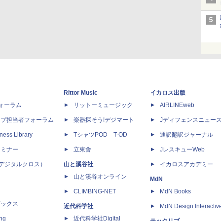
Rittor Music
イカロス出版
dフォーラム
リットーミュージック
AIRLINEweb
ップ担当者フォーラム
楽器探そう!デジマート
Jディフェンスニュー
ness Library
TシャツPOD T-OD
通訳翻訳ジャーナル
セミナー
立東舎
JレスキューWeb
 X（デジタルクロス）
山と溪谷社
イカロスアカデミー
山と溪谷オンライン
MdN
CLIMBING-NET
MdN Books
ブックス
近代科学社
MdN Design Interactiv
ing
近代科学社Digital