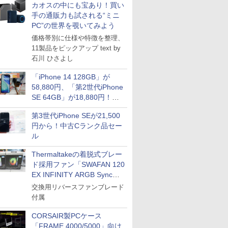
カオスの中にも宝あり！買い
手の通販力も試される“ミニ
PC”の世界を覗いてみよう
価格帯別に仕様や特徴を整理、
11製品をピックアップ text by
石川 ひさよし
「iPhone 14 128GB」が
58,880円、「第2世代iPhone
SE 64GB」が18,880円！中
古Bランク品セール
第3世代iPhone SEが21,500
円から！中古Cランク品セー
ル
Thermaltakeの着脱式ブレー
ド採用ファン「SWAFAN 120
EX INFINITY ARGB Sync」
に単品パッケージ
交換用リバースファンブレード
付属
CORSAIR製PCケース
「FRAME 4000/5000」向け