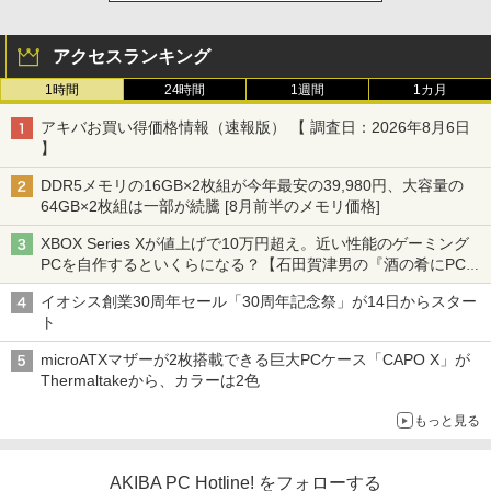
アクセスランキング
1時間
24時間
1週間
1カ月
アキバお買い得価格情報（速報版） 【 調査日：2026年8月6日
】
DDR5メモリの16GB×2枚組が今年最安の39,980円、大容量の
64GB×2枚組は一部が続騰 [8月前半のメモリ価格]
XBOX Series Xが値上げで10万円超え。近い性能のゲーミング
PCを自作するといくらになる？【石田賀津男の『酒の肴にPCゲ
ーム』】
イオシス創業30周年セール「30周年記念祭」が14日からスター
ト
microATXマザーが2枚搭載できる巨大PCケース「CAPO X」が
Thermaltakeから、カラーは2色
もっと見る
AKIBA PC Hotline! をフォローする