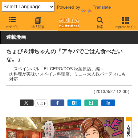
Powered by
Translate
AKIBA PC Hotline!
秋葉原情報
スポット情報
グルメ
カテゴリ
過去記事
検索
Impressサイト
連載漫画
ちょび＆姉ちゃんの『アキバでごはん食べたい
な。』
～スペインバル「EL CERO/DOS 秋葉原店」編～
肉料理が美味いスペイン料理店、ミニ～大人数パーティにも
対応
（2013/8/27 12:00）
リスト