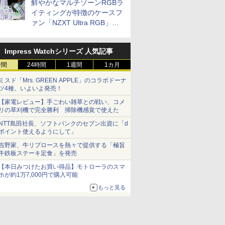
鮮やかなマルチゾーンRGBラ
イティングが特徴のケースフ
ァン「NZXT Ultra RGB」が
発売、計8製品
Impress Watchシリーズ 人気記事
時間
24時間
1週間
1カ月
ミスド「Mrs. GREEN APPLE」のコラボドーナ
ツ4種、いよいよ発売！
【家電レビュー】手ごわい雑草との戦い、コメ
リの草刈機で完全勝利 掃除機感覚で使えた
NTT島田社長、ソフトバンクのセブン出資に「d
ポイント使えるようにして」
吉野家、牛リブロースを熱々で提供する「極旨
牛鉄板ステーキ定食」を発売
【本日みつけたお買い得品】モトローラのスマ
ホが約1万7,000円で購入可能
もっと見る