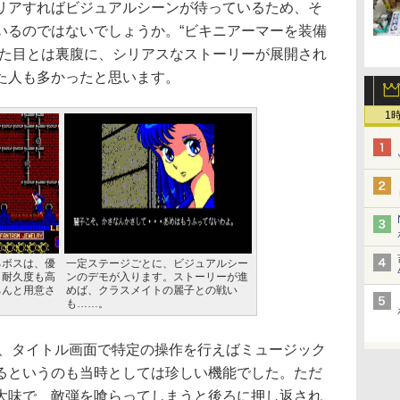
リアすればビジュアルシーンが待っているため、そ
いるのではないでしょうか。“ビキニアーマーを装備
見た目とは裏腹に、シリアスなストーリーが展開され
た人も多かったと思います。
1
るボスは、優
一定ステージごとに、ビジュアルシー
。耐久度も高
ンのデモが入ります。ストーリーが進
ちんと用意さ
めば、クラスメイトの麗子との戦い
。
も……。
、タイトル画面で特定の操作を行えばミュージック
るというのも当時としては珍しい機能でした。ただ
大味で、敵弾を喰らってしまうと後ろに押し返され