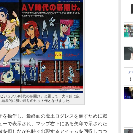
ア
【
・ビジュアル)時代の幕開け」と題して、大々的に広
。結果的に狙い通りのヒット作となりました。
を操作し、最終面の魔王ログレスを倒すために戦
ューで表示され、マップ右下にある矢印で示された
敵を倒しながら時々出現するアイテムを回収しつつ