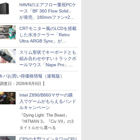
HAVNのエアフロー重視PCケ
ース「BF 360 Flow Solid」
が発売、180mmファン×2搭
載
CRTモニター風のLCDを搭載
した水冷クーラー「Retro
Ultra ARGB Sync」が
Thermaltakeから
スリム形状でキーボードとも
組み合わせやすいトラックボ
ールマウス「Nape Pro」が
Keychronから
キバお買い得価格情報（速報版）
 調査日：2026年8月6日 】
Intel Z890/B860マザーの購
入でゲームがもらえるバンド
ルキャンペーン
『Dying Light: The Beast』
『HITMAN 3』『Civ VII』の3
タイトルから選べる
CPSの大型ツインタワーCPU