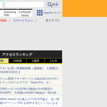
Impress サイト
全カテゴリ
原情報
スマートフォン
アクセスランキング
時間
24時間
1週間
1カ月
アキバお買い得価格情報（速報版） 【 調査日：
2026年8月6日 】
スリム形状でキーボードとも組み合わせやすい
トラックボールマウス「Nape Pro」が
Keychronから
DDR5メモリの16GB×2枚組が今年最安の
39,980円、大容量の64GB×2枚組は一部が続騰
[8月前半のメモリ価格]
XBOX Series Xが値上げで10万円超え。近い性
能のゲーミングPCを自作するといくらになる？
【石田賀津男の『酒の肴にPCゲーム』】