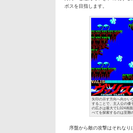
ボスを目指します。
矢印の示す方向へ向かい
することで、主人公の優
の広さは最大で1,024
べてを探索するのは至難
序盤から敵の攻撃はそれなりに