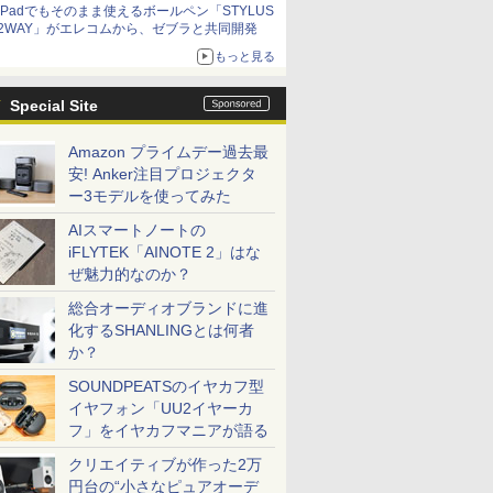
iPadでもそのまま使えるボールペン「STYLUS
2WAY」がエレコムから、ゼブラと共同開発
もっと見る
Special Site
Amazon プライムデー過去最
安! Anker注目プロジェクタ
ー3モデルを使ってみた
AIスマートノートの
iFLYTEK「AINOTE 2」はな
ぜ魅力的なのか？
総合オーディオブランドに進
化するSHANLINGとは何者
か？
SOUNDPEATSのイヤカフ型
イヤフォン「UU2イヤーカ
フ」をイヤカフマニアが語る
クリエイティブが作った2万
円台の“小さなピュアオーデ