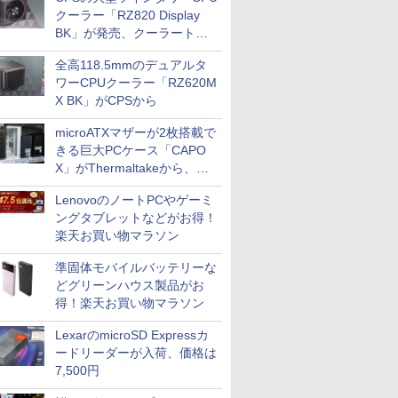
クーラー「RZ820 Display
BK」が発売、クーラートッ
プに5インチ液晶搭載
全高118.5mmのデュアルタ
ワーCPUクーラー「RZ620M
X BK」がCPSから
microATXマザーが2枚搭載で
きる巨大PCケース「CAPO
X」がThermaltakeから、カ
ラーは2色
LenovoのノートPCやゲーミ
ングタブレットなどがお得！
楽天お買い物マラソン
準固体モバイルバッテリーな
どグリーンハウス製品がお
得！楽天お買い物マラソン
LexarのmicroSD Expressカ
ードリーダーが入荷、価格は
7,500円