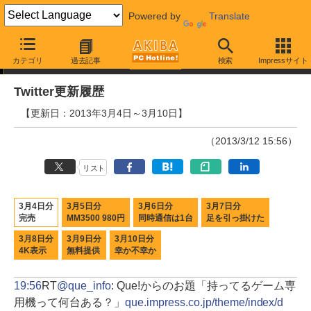
Powered by
Translate
Twitter更新履歴
カテゴリ
過去記事
検索
Impressサイト
Twitter更新履歴
【更新日：2013年3月4日～3月10日】
（2013/3/12 15:56）
リスト
3月4日分
3月5日分
3月6日分
3月7日分
完売
MM3500 980円
同時通信は1台
足を引っ掛けた
3月8日分
3月9日分
3月10日分
4K表示
無料提供
幸か不幸か
19:56
RT
@que_info
: Que!からのお題「持ってるゲーム専
用機って何台ある？」
que.impress.co.jp/theme/index/d