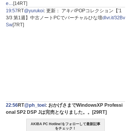
e…
[14RT]
19:57
RT
@yurukoi
: 更新： アキバPOPコレクション【'1
3/3 第1週】中古ノートPCでバーチャルひな壇
dlvr.it/32Bv
Sw
[7RT]
22:56
RT
@ph_toei
: おかげさまでWindowsXP Professi
onal SP2 DSP Jは完売となりました。。
[29RT]
AKIBA PC Hotline!をフォローして最新記事
をチェック！