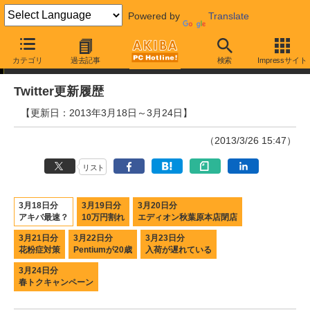
Powered by
Translate
Twitter更新履歴
カテゴリ
過去記事
検索
Impressサイト
Twitter更新履歴
【更新日：2013年3月18日～3月24日】
（2013/3/26 15:47）
リスト
3月18日分
3月19日分
3月20日分
アキバ最速？
10万円割れ
エディオン秋葉原本店閉店
3月21日分
3月22日分
3月23日分
花粉症対策
Pentiumが20歳
入荷が遅れている
3月24日分
春トクキャンペーン