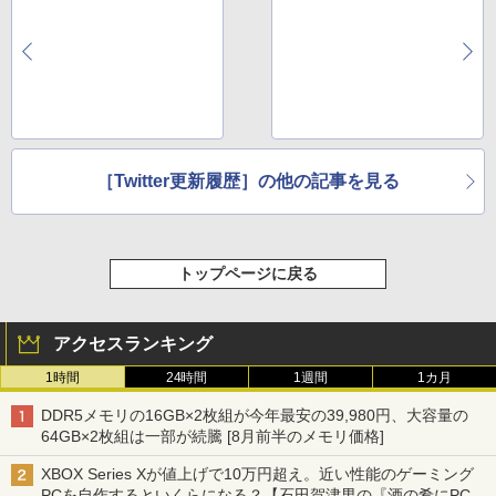
［Twitter更新履歴］の他の記事を見る
トップページに戻る
アクセスランキング
1時間
24時間
1週間
1カ月
DDR5メモリの16GB×2枚組が今年最安の39,980円、大容量の
64GB×2枚組は一部が続騰 [8月前半のメモリ価格]
XBOX Series Xが値上げで10万円超え。近い性能のゲーミング
PCを自作するといくらになる？【石田賀津男の『酒の肴にPCゲ