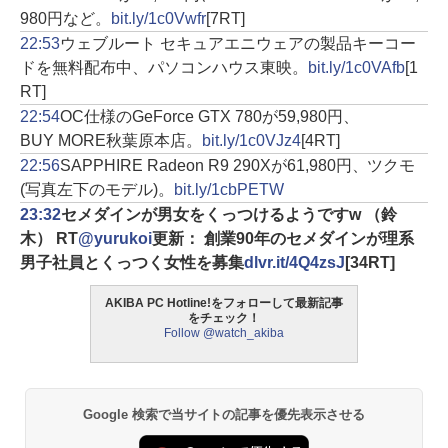
980円など。
bit.ly/1c0Vwfr
[7RT]
22:53
ウェブルート セキュアエニウェアの製品キーコー
ドを無料配布中、パソコンハウス東映。
bit.ly/1c0VAfb
[1
RT]
22:54
OC仕様のGeForce GTX 780が59,980円、
BUY MORE秋葉原本店。
bit.ly/1c0VJz4
[4RT]
22:56
SAPPHIRE Radeon R9 290Xが61,980円、ツクモ
(写真左下のモデル)。
bit.ly/1cbPETW
23:32
セメダインが男女をくっつけるようですw （鈴
木） RT
@yurukoi
更新： 創業90年のセメダインが理系
男子社員とくっつく女性を募集
dlvr.it/4Q4zsJ
[34RT]
AKIBA PC Hotline!をフォローして最新記事
をチェック！
Follow @watch_akiba
Google 検索で当サイトの記事を優先表示させる