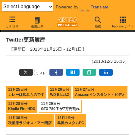
Powered by
Translate
Twitter更新履歴
カテゴリ
過去記事
検索
Impressサイト
Twitter更新履歴
【更新日：2013年11月25日～12月1日】
（2013/12/3 16:35）
リスト
11月25日分
11月26日分
11月27日分
カレーは飲みものです
WD Black2
Amazonインスタント・ビデオ
11月28日分
11月29日分
Kindle Fire HDX
GTX 780 Tiが7万円割れ
11月30日分
12月1日分
秋葉原ラジオストアー閉店
島風カスタムPC