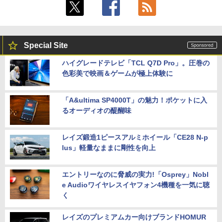
Special Site
ハイグレードテレビ「TCL Q7D Pro」。圧巻の
色彩美で映画＆ゲームが極上体験に
「A&ultima SP4000T」の魅力！ポケットに入
るオーディオの醍醐味
レイズ鍛造1ピースアルミホイール「CE28 N-p
lus」軽量なままに剛性を向上
エントリーなのに脅威の実力!「Osprey」Nobl
e Audioワイヤレスイヤフォン4機種を一気に聴
く
レイズのプレミアムカー向けブランドHOMUR