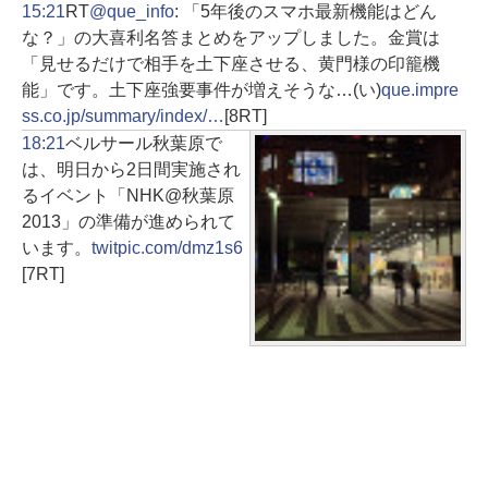
15:21
RT
@que_info
: 「5年後のスマホ最新機能はどん
な？」の大喜利名答まとめをアップしました。金賞は
「見せるだけで相手を土下座させる、黄門様の印籠機
能」です。土下座強要事件が増えそうな…(い)
que.impre
ss.co.jp/summary/index/…
[8RT]
18:21
ベルサール秋葉原で
は、明日から2日間実施され
るイベント「NHK@秋葉原
2013」の準備が進められて
います。
twitpic.com/dmz1s6
[7RT]