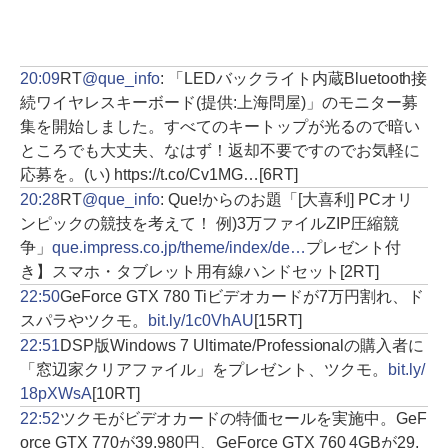
20:09
RT
@que_info
: 「LEDバックライト内蔵Bluetooth接
続ワイヤレスキーボード(提供:上海問屋)」のモニター募
集を開始しました。すべてのキートップが光るので暗い
ところでも大丈夫、なはず！返却不要ですのでお気軽に
応募を。(い) https://t.co/Cv1MG…
[6RT]
20:28
RT
@que_info
: Que!からのお題「[大喜利] PCオリ
ンピックの競技を考えて！ 例)3万ファイルZIP圧縮競
争」
que.impress.co.jp/theme/index/de…
プレゼント付
き】スマホ・タブレット用有線ハンドセット
[2RT]
22:50
GeForce GTX 780 Tiビデオカードが7万円割れ、ド
スパラやツクモ。
bit.ly/1c0VhAU
[15RT]
22:51
DSP版Windows 7 Ultimate/Professionalの購入者に
「窓辺家クリアファイル」をプレゼント、ツクモ。
bit.ly/
18pXWsA
[10RT]
22:52
ツクモがビデオカードの特価セールを実施中。GeF
orce GTX 770が39,980円、GeForce GTX 760 4GBが29,