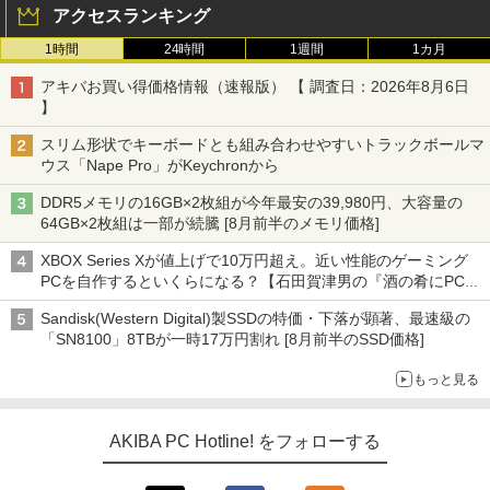
アクセスランキング
1時間
24時間
1週間
1カ月
アキバお買い得価格情報（速報版） 【 調査日：2026年8月6日
】
スリム形状でキーボードとも組み合わせやすいトラックボールマ
ウス「Nape Pro」がKeychronから
DDR5メモリの16GB×2枚組が今年最安の39,980円、大容量の
64GB×2枚組は一部が続騰 [8月前半のメモリ価格]
XBOX Series Xが値上げで10万円超え。近い性能のゲーミング
PCを自作するといくらになる？【石田賀津男の『酒の肴にPCゲ
ーム』】
Sandisk(Western Digital)製SSDの特価・下落が顕著、最速級の
「SN8100」8TBが一時17万円割れ [8月前半のSSD価格]
もっと見る
AKIBA PC Hotline! をフォローする