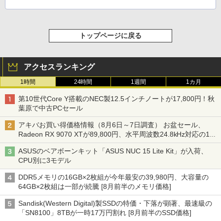
トップページに戻る
アクセスランキング
1時間
24時間
1週間
1カ月
第10世代Core Y搭載のNEC製12.5インチノートが17,800円！秋
葉原で中古PCセール
アキバお買い得価格情報（8月6日～7日調査） お盆セール、
Radeon RX 9070 XTが89,800円、水平周波数24.8kHz対応の17
型モニターが9,801円、暑さ指数連動セール ほか
ASUSのベアボーンキット「ASUS NUC 15 Lite Kit」が入荷、
CPU別に3モデル
DDR5メモリの16GB×2枚組が今年最安の39,980円、大容量の
64GB×2枚組は一部が続騰 [8月前半のメモリ価格]
Sandisk(Western Digital)製SSDの特価・下落が顕著、最速級の
「SN8100」8TBが一時17万円割れ [8月前半のSSD価格]