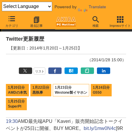
Powered by
Translate
Twitter更新履歴
カテゴリ
過去記事
検索
Impressサイト
Twitter更新履歴
【更新日：2014年1月20日～1月25日】
（2014/1/28 15:00）
リスト
1月20日分
1月22日分
1月23日分
1月24日分
AMDの本気
黒執事
Westone製イヤホン
G550
1月25日分
SuperPI
19:30
AMD最先端APU「Kaveri」販売開始記念トークイ
ベントが25日に開催、BUY MORE。
bit.ly/1mw0N4c
[9R