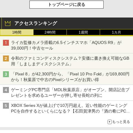
トップページに戻る
アクセスランキング
1時間
24時間
1週間
1カ月
ライカ監修カメラ搭載の6.5インチスマホ「AQUOS R9」が
39,000円！中古セール
令和のファミコンディスクシステム？安価に書き換え可能なGB
用「しましまディスクシステム」
「Pixel 8」が42,300円から、「Pixel 10 Pro Fold」が169,800円
から！秋葉原で中古のPixelシリーズがお買い得
ゲーミングPC専門店「MDL秋葉原店」がオープン、開店記念プ
レゼントを求めるユーザーが押し寄せ長蛇の列に
XBOX Series Xが値上げで10万円超え。近い性能のゲーミング
PCを自作するといくらになる？【石田賀津男の『酒の肴にPCゲ
ーム』】
もっと見る