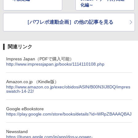
化編～
［パワレポ連動企画］の他の記事を見る
関連リンク
Impress Japan（PDFで購入可能）
http://www.impressjapan.jp/books/1114110108.php
Amazon.co.jp （Kindle版）
http://www.amazon.co.jp/exec/obidos/ASIN/B00N3IJ8DQ/impres
swatch-14-22/
Google eBookstore
https://play.google.com/store/books/details?id=WRpZBAAAQBAJ
Newsstand
https://itunes.apple.com/jp/app/dos-v-power-