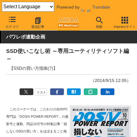
Powered by
Translate
AKIBA PC Hotline!
PCパーツ
SSD
その他
カテゴリ
過去記事
検索
Impressサイト
パワレポ連動企画
SSD使いこなし術 ～専用ユーティリティソフト編
～
【SSDの買い方指南(7)】
（2014/9/15 12:05）
リスト
このコーナーでは、こだわりの自作PC
専門誌「DOS/V POWER REPORT」の最
新号と連動、同誌10月号の特集記事「損
しないSSDの買い方」をほぼまるごと掲