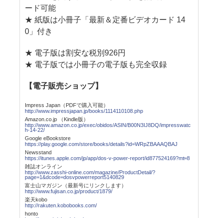
ード可能
★ 紙版は小冊子「最新＆定番ビデオカード 14
0」付き
★ 電子版は割安な税別926円
★ 電子版では小冊子の電子版も完全収録
【電子販売ショップ】
Impress Japan（PDFで購入可能）
http://www.impressjapan.jp/books/1114110108.php
Amazon.co.jp （Kindle版）
http://www.amazon.co.jp/exec/obidos/ASIN/B00N3IJ8DQ/impresswatc
h-14-22/
Google eBookstore
https://play.google.com/store/books/details?id=WRpZBAAAQBAJ
Newsstand
https://itunes.apple.com/jp/app/dos-v-power-report/id877524169?mt=8
雑誌オンライン
http://www.zasshi-online.com/magazine/ProductDetail/?
page=1&dcode=dosvpowerreport5140829
富士山マガジン（最新号にリンクします）
http://www.fujisan.co.jp/product/1879/
楽天kobo
http://rakuten.kobobooks.com/
honto