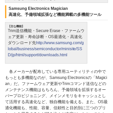
Samsung Electronics Magician
高速化、予備領域拡張など機能満載の多機能ツール
【主な機能】
Trim送信機能・Secure Erase・ファームウ
ェア更新・寿命診断・OS最適化・高速化
ダウンロード先
http://www.samsung.com/g
lobal/business/semiconductor/minisite/SS
D/jp/html/support/downloads.html
各メーカーが配布している専用ユーティリティの中で
もっとも多機能なのが、Samsung Electronicsの「Magici
an」だ。ファームウェア更新やTrimコマンド送信などの
メンテナンス機能はもちろん、予備領域を拡張するオー
バープロビジョニング、メインメモリをキャッシュとし
て活用する高速化など、独自機能を備える。また、OS最
適化機能も、性能、容量、信頼性と目的別に三つのプリ