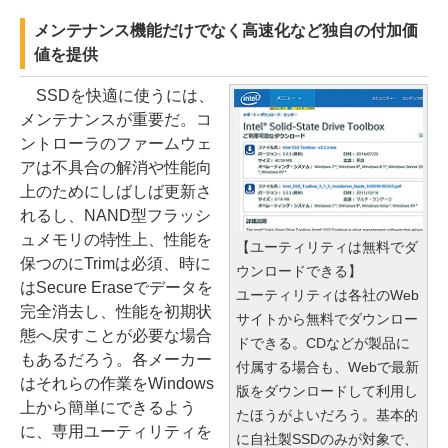
メンテナンス機能だけでなく高速化など独自の付加価
値を提供
SSDを快適に使うには、
メンテナンスが重要だ。コ
ントローラのファームウェ
アは不具合の解消や性能向
上のためにしばしば更新さ
れるし、NAND型フラッシ
ュメモリの特性上、性能を
【ユーティリティは無料でダ
保つのにTrimは必須、時に
ウンロードできる】
はSecure Eraseでデータを
ユーティリティは各社のWeb
完全消去し、性能を初期状
サイトから無料でダウンロー
態へ戻すことが必要な場合
ドできる。CDなどが製品に
もあるだろう。各メーカー
付属する場合も、Webで最新
はそれらの作業をWindows
版をダウンロードして利用し
上から簡単にできるよう
たほうがよいだろう。基本的
に、専用ユーティリティを
に自社製SSDのみが対象で、