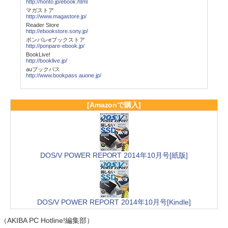
http://honto.jp/ebook.html
マガストア
http://www.magastore.jp/
Reader Store
http://ebookstore.sony.jp/
ポンパレeブックストア
http://ponpare-ebook.jp/
BookLive!
http://booklive.jp/
auブックパス
http://www.bookpass.auone.jp/
[Amazonで購入]
DOS/V POWER REPORT 2014年10月号[紙版]
DOS/V POWER REPORT 2014年10月号[Kindle]
（AKIBA PC Hotline!編集部）