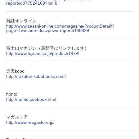
report/id877524169?mt=8
雑誌オンライン
http://www.zasshi-online.com/magazine/ProductDetail/?
page=1&dcode=dosvpowerreport5140829
富士山マガジン（最新号にリンクします）
http://www.fujisan.co.jp/product/1879/
楽天kobo
http://rakuten.kobobooks.com/
honto
http://honto.jp/ebook.html
マガストア
http://www.magastore.jp/