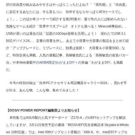
択の自由度や組み込みやすさはやっぱりこっちだよね？「『高性能』と『自由度』
に反応するあなたには、今も昔もコレ 自作するならやっぱりATXケースでし
ょ！」。このほか本コーナーで紹介する第2特集や、凝り性の人には勧められない
危険なゲームを紹介「世界中で大ブーム!! オトナも遊べる！ Minecraft事始め」、
USBが遅いのは過去の話「話題の10Gbps規格を活用しよう！ 採れたてUSB 3.1
対応デバイス24」、定番の容量を外し、あえて小容量や大容量の製品をまとめて紹
介「アップグレードに、リプレースに、効果は抜群！ 大容量＆小容量SSD」な
ど、特別企画も満載。人気の連載記事、髙橋敏也氏による「髙橋敏也の改造バカ一
台」や本Web連載中の
AKIBA限定!わがままDIY＋
の本編「わがままDIY」も掲載
だ。
今号の特別付録は「自作PCアクセサリ＆周辺機器ギャラリー2016」。思わず手
が出る、あんな物、こんな物、集めてみました！
【DOS/V POWER REPORT編集部よりお知らせ】
本特集ではASUS製の人気マザーボード「Z170-A」のUEFIセットアップを解説
していますが、3月11日発売予定の書籍「BIOS/UEFI完全攻略読本 Skylake＆Windo
ws 10対応版」では、Intel X99チップセット搭載の「X99-A」や、IntelZ97チップセ