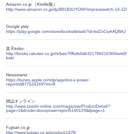
Amazon.co.jp （Kindle版）
http://www.amazon.co.jp/dp/B01B3UYONY/impresswatch-14-22/
Google play
https://play.google.com/store/books/details?id=kdZxCwAAQBAJ
楽天kobo
http://books.rakuten.co.jp/rk/bee7f95db0db3217865163656eb0f
bab/
Newsstand
https://itunes.apple.com/jp/app/dos-v-power-
report/id877524169?mt=8
雑誌オンライン
http://www.zasshi-online.com/magazine/ProductDetail/?
page=1&dcode=dosvpowerreport5160129&dpage=1
Fujisan.co.jp
http://www.fujisan.co.jp/product/1879/