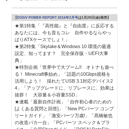
【
DOS/V POWER REPORT 2016年3月号
は1月29日(金)発売】
★第1特集「『高性能』と『自由度』に反応する
あなたには、今も昔もコレ 自作やるならやっ
ぱりATXケースでしょ！」
★第2特集「Skylake＆Windows 10 環境の最適
設定、知ってます？ 完全保存版・UEFI大事
典」
★特別企画「世界中で大ブーム!! オトナも遊べ
る！ Minecraft事始め」「話題の10Gbps規格を
活用しよう！ 採れたてUSB 3.1対応デバイス2
4」「アップグレードに、リプレースに、効果は
抜群！ 大容量＆小容量SSD」
★連載「最新自作計画」「自作初心者のための
[よくある質問と回答]」「New PCパーツ コンプ
リートガイド」「激安パーツ万歳!」「髙橋敏也
の改造バカ一台」「PCパーツ スペック＆プラ