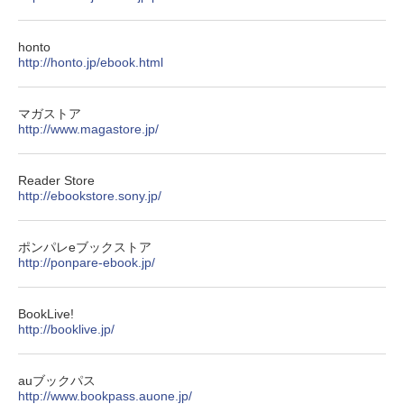
honto
http://honto.jp/ebook.html
マガストア
http://www.magastore.jp/
Reader Store
http://ebookstore.sony.jp/
ポンパレeブックストア
http://ponpare-ebook.jp/
BookLive!
http://booklive.jp/
auブックパス
http://www.bookpass.auone.jp/