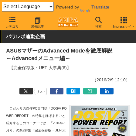
Powered by
Translate
AKIBA PC Hotline!
PCパーツ
マザーボード
ASUS
カテゴリ
過去記事
検索
Impressサイト
パワレポ連動企画
ASUSマザーのAdvanced Modeを徹底解説
～Advancedメニュー編～
【完全保存版・UEFI大事典(6)】
（2016/2/9 12:10）
リスト
こだわりの自作PC専門誌「DOS/V PO
WER REPORT」の特集をほぼまるごと
紹介するこのコーナーでは、「2016年3
月号」の第2特集「完全保存版・UEFI大