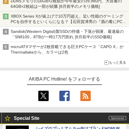
DDR5メモリの16GB×2枚組が今年最安の39,980円、大容量の
64GB×2枚組は一部が続騰 [8月前半のメモリ価格]
XBOX Series Xが値上げで10万円超え。近い性能のゲーミング
PCを自作するといくらになる？【石田賀津男の『酒の肴にPCゲ
ーム』】
Sandisk(Western Digital)製SSDの特価・下落が顕著、最速級の
「SN8100」8TBが一時17万円割れ [8月前半のSSD価格]
microATXマザーが2枚搭載できる巨大PCケース「CAPO X」が
Thermaltakeから、カラーは2色
もっと見る
AKIBA PC Hotline! をフォローする
Special Site
レイズのプレミアムカー向けブランドHOMUR