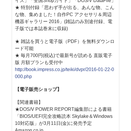
イス」「全国Shopガイド」「DOS/V DataFile」
★ 特別付録「思わず手が出る、あんな物、こん
な物、集めました！自作PC アクセサリ＆周辺
機器ギャラリー 2016」(雑誌のみ別途付録、電
子版では本誌巻末に収録)
★ 雑誌を買うと電子版（PDF）を無料ダウンロ
ード可能
★ 毎月700円(税込)で最新号が読める 直販電子
版 月額プランも受付中
http://book.impress.co.jp/teiki/dvpr/2016-01-22-0
000.php
【電子販売ショップ】
【関連書籍】
★DOS/V POWER REPORT編集部による書籍
「BIOS/UEFI完全攻略読本 Skylake＆Windows
10対応版」が3月11日(金)に発売予定
Amazon.co.jp