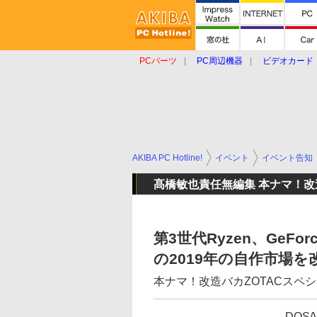
PCパーツ
PC周辺機器
ビデオカード
タブレット
おもしろグッズ
ショップ
AKIBA PC Hotline!
イベント
イベント告知
髙橋敏也責任無編集 本ナマ！改
第3世代Ryzen、GeForc
の2019年の自作市場を
本ナマ！改造バカZOTACスペシャ
DOS/