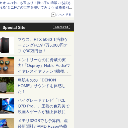
カオスの中にも宝あり！買い手の通販力も試さ
9,801円、暑さ指数連動セール ほか
れる“ミニPC”の世界を覗いてみよう 価格帯別に
仕様や特徴を整理、11製品をピックアップ text
もっと見る
by 石川 ひさよし
Special Site
マウス、RTX 5060 Ti搭載ゲ
ーミングPCが7万5,000円オ
フで30万円台！
エントリーなのに脅威の実
力!「Osprey」Noble Audioワ
イヤレスイヤフォン4機種を
一気に聴く
鳥肌ものの「DENON
HOME」サウンドを体感し
た！
ハイグレードテレビ「TCL
Q7D Pro」。圧巻の色彩美で
映画＆ゲームが極上体験に
メモリ32GBでも予算内。産
経新聞社がAMD Ryzen搭載