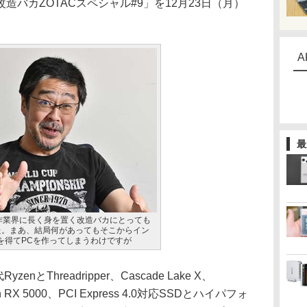
バカZOTACスペシャル#9」を12月23日（月）
A
最
自作業界に長く身を置く改造バカにとっても
た。まあ、結局何があってもそこからイン
を得てPCを作ってしまうわけですが
とThreadripper、Cascade Lake X、
on RX 5000、PCI Express 4.0対応SSDとハイパフォ