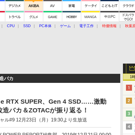
CPU
SSD
PC本体
ゲーム
電子工作
特価情報
秋葉
グルメ
イベント
価格動向
1
造バカ
e RTX SUPER、Gen 4 SSD……激動
改造バカ＆ZOTACが振り返る！
ル#9 12月23日（月）19:30より生放送
V POWER REPORT編集部
2019年12月21日 00:00