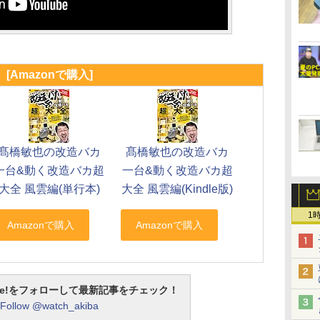
[Amazonで購入]
髙橋敏也の改造バカ
髙橋敏也の改造バカ
一台&動く改造バカ超
一台&動く改造バカ超
大全 風雲編(単行本)
大全 風雲編(Kindle版)
1
otline!をフォローして最新記事をチェック！
Follow @watch_akiba