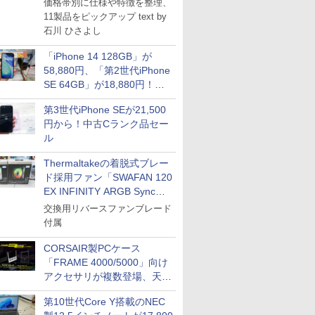
価格帯別に仕様や特徴を整理、
11製品をピックアップ text by
石川 ひさよし
「iPhone 14 128GB」が
58,880円、「第2世代iPhone
SE 64GB」が18,880円！中
古Bランク品セール
第3世代iPhone SEが21,500
円から！中古Cランク品セー
ル
Thermaltakeの着脱式ブレー
ド採用ファン「SWAFAN 120
EX INFINITY ARGB Sync」
に単品パッケージ
交換用リバースファンブレード
付属
CORSAIR製PCケース
「FRAME 4000/5000」向け
アクセサリが複数登場、天然
木製パネルや背面コネクタ対
第10世代Core Y搭載のNEC
応トレイなど