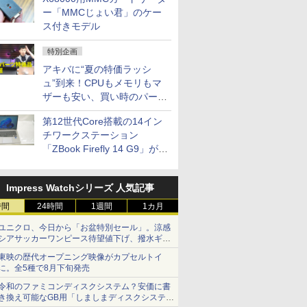
ー「MMCじょい君」のケー
ス付きモデル
特別企画
アキバに“夏の特価ラッシ
ュ”到来！CPUもメモリもマ
ザーも安い、買い時のパーツ
は？【8月7日(金)22時配信】
第12世代Core搭載の14イン
チワークステーション
「ZBook Firefly 14 G9」が
79,800円！秋葉原で中古PC
セール
Impress Watchシリーズ 人気記事
時間
24時間
1週間
1カ月
ユニクロ、今日から「お盆特別セール」。涼感
シアサッカーワンピース待望値下げ、撥水ギア
ショーツは1990円に
東映の歴代オープニング映像がカプセルトイ
に。全5種で8月下旬発売
令和のファミコンディスクシステム？安価に書
き換え可能なGB用「しましまディスクシステ