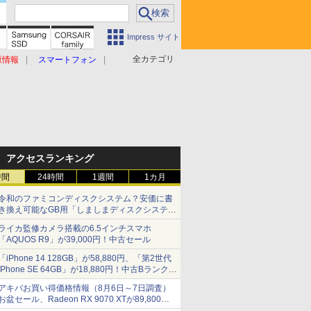
Impress サイト
全カテゴリ
原情報
スマートフォン
アクセスランキング
時間
24時間
1週間
1カ月
令和のファミコンディスクシステム？安価に書
き換え可能なGB用「しましまディスクシステ
ム」
ライカ監修カメラ搭載の6.5インチスマホ
「AQUOS R9」が39,000円！中古セール
「iPhone 14 128GB」が58,880円、「第2世代
iPhone SE 64GB」が18,880円！中古Bランク品
セール
アキバお買い得価格情報（8月6日～7日調査）
お盆セール、Radeon RX 9070 XTが89,800
円、水平周波数24.8kHz対応の17型モニターが