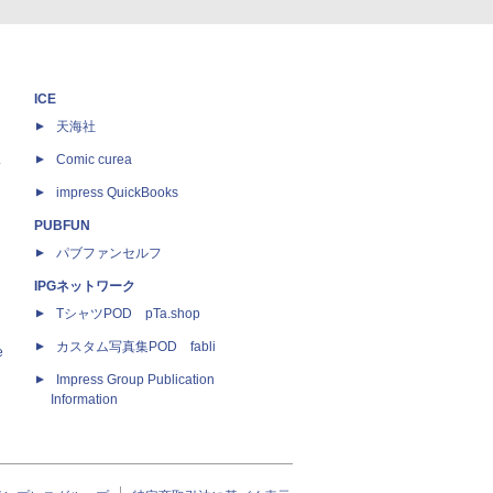
ICE
天海社
ス
Comic curea
impress QuickBooks
PUBFUN
パブファンセルフ
IPGネットワーク
TシャツPOD pTa.shop
カスタム写真集POD fabli
e
Impress Group Publication
Information