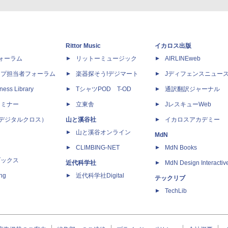
Rittor Music
イカロス出版
dフォーラム
リットーミュージック
AIRLINEweb
ップ担当者フォーラム
楽器探そう!デジマート
Jディフェンスニュー
ness Library
TシャツPOD T-OD
通訳翻訳ジャーナル
セミナー
立東舎
JレスキューWeb
 X（デジタルクロス）
山と溪谷社
イカロスアカデミー
山と溪谷オンライン
MdN
CLIMBING-NET
MdN Books
ブックス
近代科学社
MdN Design Interactiv
ing
近代科学社Digital
テックリブ
TechLib