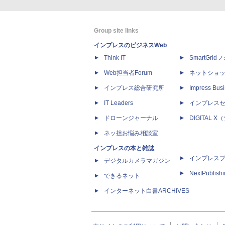
Group site links
インプレスのビジネスWeb
Think IT
SmartGri
Web担当者Forum
ネットショ
インプレス総合研究所
Impress Busi
IT Leaders
インプレス
ドローンジャーナル
DIGITAL
ネッ担お悩み相談室
インプレスの本と雑誌
インプレス
デジタルカメラマガジン
NextPublish
できるネット
インターネット白書ARCHIVES