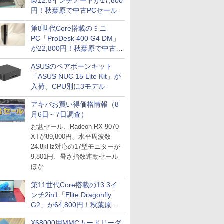
製12.5インチノートが17,800
円！秋葉原で中古PCセール
第8世代Core搭載のミニ
PC「ProDesk 400 G4 DM」
が22,800円！秋葉原で中古
PCセール
ASUSのベアボーンキット
「ASUS NUC 15 Lite Kit」が
入荷、CPU別に3モデル
アキバお買い得価格情報（8
月6日～7日調査）
お盆セール、Radeon RX 9070
XTが89,800円、水平周波数
24.8kHz対応の17型モニターが
9,801円、暑さ指数連動セール
ほか
第11世代Core搭載の13.3イ
ンチ2in1「Elite Dragonfly
G2」が64,800円！秋葉原で
中古PCセール
X68000用MMCカードリーダ