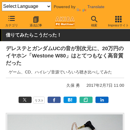
Powered by
Translate
AKIBA PC Hotline!
その他
カテゴリ
過去記事
検索
Impressサイト
借りてみたらこうだった！
デレステとガンダムUCの音が別次元に、20万円の
イヤホン「Westone W80」はとてつもなく高音質
だった
ゲーム、CD、ハイレゾ音源でいろいろ聴き比べしてみた
久保 勇
2017年2月7日 11:00
リスト