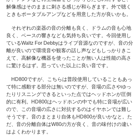
解像感はそのままに刺さる感じが和らぎます。外で聴く
ときもポータブルアンプなどを用意した方が良いかも。
それぞれの楽器の音の分離も良く、ドラムの音も心地
良く、ベースの響きなども気持ち良いです。今回使用し
ているWaltz For Debbyはライブ音源なのですが、音の分
離が良いので環境音や観客の話し声などもしっかりきこ
えて、高解像な機器を使ったことが無い人は性能の高さ
に驚けるはず。思っていた以上に良い音です。
HD800ですが、こちらは普段使用していることもあっ
て特に感動する部分は無いのですが、音場の広さやゆっ
たりリスニングできるといった点ではヘッドホンが圧倒
的に有利。HD800はヘッドホンの中でも特に音場が広い
ので、この音場の広さに対抗するのはイヤホンでは難し
そうです。音のまとまり自体もHD800が良いかなと。た
だ、音の分離自体はW80の方が良く、音の味付けの違い
はよくわかります。