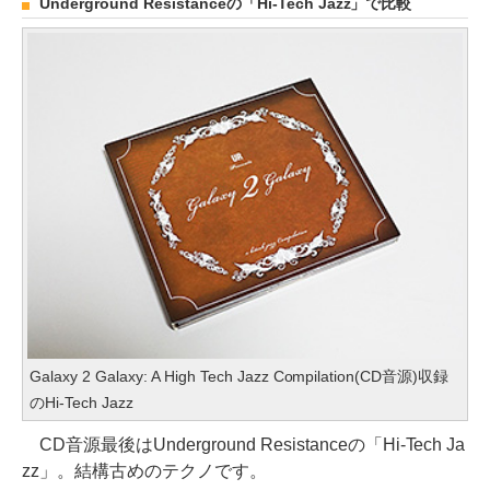
Underground Resistanceの「Hi-Tech Jazz」で比較
Galaxy 2 Galaxy: A High Tech Jazz Compilation(CD音源)収録
のHi-Tech Jazz
CD音源最後はUnderground Resistanceの「Hi-Tech Ja
zz」。結構古めのテクノです。