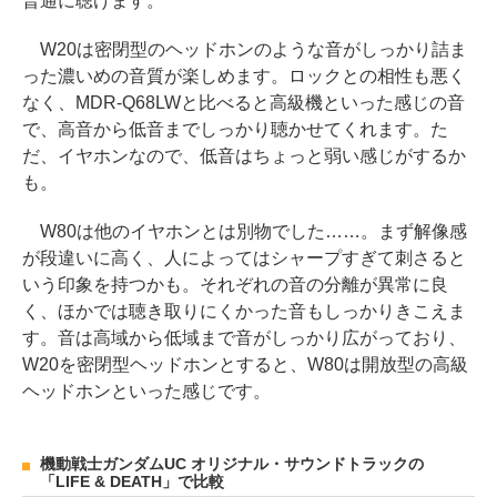
普通に聴けます。
W20は密閉型のヘッドホンのような音がしっかり詰ま
った濃いめの音質が楽しめます。ロックとの相性も悪く
なく、MDR-Q68LWと比べると高級機といった感じの音
で、高音から低音までしっかり聴かせてくれます。た
だ、イヤホンなので、低音はちょっと弱い感じがするか
も。
W80は他のイヤホンとは別物でした……。まず解像感
が段違いに高く、人によってはシャープすぎて刺さると
いう印象を持つかも。それぞれの音の分離が異常に良
く、ほかでは聴き取りにくかった音もしっかりきこえま
す。音は高域から低域まで音がしっかり広がっており、
W20を密閉型ヘッドホンとすると、W80は開放型の高級
ヘッドホンといった感じです。
機動戦士ガンダムUC オリジナル・サウンドトラックの
「LIFE & DEATH」で比較