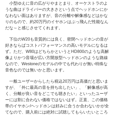
小型ゆえに音の広がりやまとまり、オーケストラのよ
うな曲はドライバーの大きさという点でヘッドホンにか
なわない面はありますが、音の分離や解像感などはかな
りのもので、約20万円のイヤホンはぶっ飛んだ性能なん
だな～と感じさせてくれます。
下位のW20も音質的には良く、密閉ヘッドホンの音が
好きならばコストパフォーマンスの高いモデルになるは
ず。ただ、W80はどちらかというとHD800のような高解
像よりかつ音場が広い方開放型ヘッドホンのような路線
なので、Westoneのモデルの中でも代わりが無い特殊な
音色なのでは無いかと思います。
一般ユーザーからしたら税込20万円は高価だと思いま
すが、「外に最高の音を持ち出したい」、「解像感が高
く、分離が良い音をどこでも聴きたい」といったユーザ
ーには割に合わない価格ではないはず。正直、この価格
帯のイヤホン/ヘッドホンは好みに合うか合わないかが全
てなので、購入前には絶対に試聴してもらいたいところ