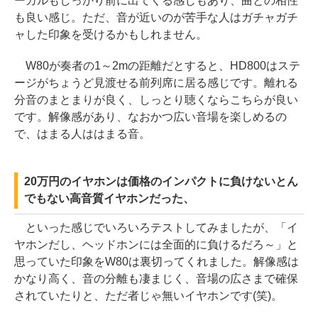
ーカルもしっかり前に出てくる感じもあり、曲との相性
も良い感じ。ただ、音が近いのが苦手な人はガチャガチ
ャした印象を受けるかもしれません。
W80が奏者の1～2mの距離だとすると、HD800はステ
ージがちょうど見渡せる前列席に居る感じです。離れる
分音のまとまりが良く、しっとり聴くならこちらが良い
です。解像感があり、なおかつ広い音場を楽しめるの
で、はまる人ははまる音。
20万円のイヤホンは価格のインパクトに負けないとん
でもない高音質イヤホンだった、
といった感じでいろいろテストしてみましたが、「イ
ヤホンだし、ヘッドホンには全面的に負けるだろ～」と
思っていた印象をW80は裏切ってくれました。解像感は
かなり高く、音の分離も凄まじく、音場の広さまで確保
されていたりと、ただ者じゃ無いイヤホンです(笑)。