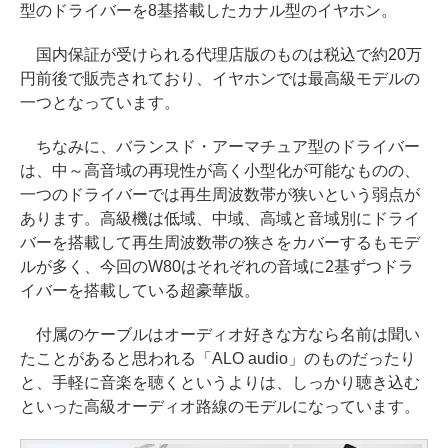
型のドライバーを8基搭載したカナル型のイヤホン。
国内保証が受けられる代理店版のものは税込で約20万
円前後で販売されており、イヤホンでは最高級モデルの
一つとなっています。
ちなみに、バランスド・アーマチュア型のドライバー
は、中～高音域の再現性が高く小型化が可能なものの、
一つのドライバーでは再生周波数帯が狭いという弱点が
あります。高級機は低域、中域、高域と音域別にドライ
バーを搭載して再生周波数帯の狭さをカバーするもモデ
ルが多く、今回のW80はそれぞれの音域に2基ずつドラ
イバーを搭載している超豪華版。
付属のケーブルはオーディオ好きな方なら名前は聞い
たことがあると思われる「ALO audio」のものだったり
と、手軽に音楽を聴くというよりは、しっかり聴き込む
といった高級オーディオ路線のモデルになっています。