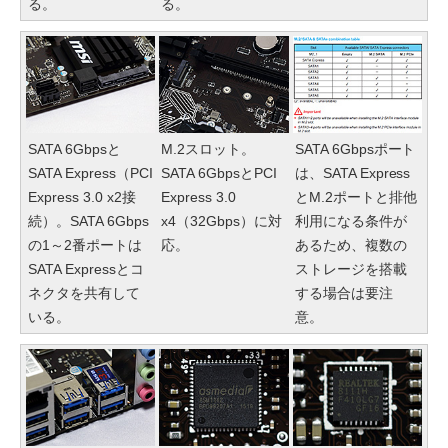
る。
る。
SATA 6Gbpsと
M.2スロット。
SATA 6Gbpsポート
SATA Express（PCI
SATA 6GbpsとPCI
は、SATA Express
Express 3.0 x2接
Express 3.0
とM.2ポートと排他
続）。SATA 6Gbps
x4（32Gbps）に対
利用になる条件が
の1～2番ポートは
応。
あるため、複数の
SATA Expressとコ
ストレージを搭載
ネクタを共有して
する場合は要注
いる。
意。