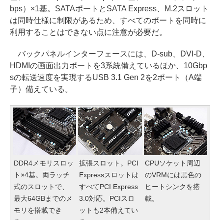
bps）×1基。SATAポートとSATA Express、M.2スロット
は同時仕様に制限があるため、すべてのポートを同時に
利用することはできない点に注意が必要だ。
バックパネルインターフェースには、D-sub、DVI-D、
HDMIの画面出力ポートを3系統備えているほか、10Gbp
sの転送速度を実現するUSB 3.1 Gen 2を2ポート（A端
子）備えている。
DDR4メモリスロッ
拡張スロット。PCI
CPUソケット周辺
ト×4基。両ラッチ
Expressスロットは
のVRMには黒色の
式のスロットで、
すべてPCI Express
ヒートシンクを搭
最大64GBまでのメ
3.0対応。PCIスロ
載。
モリを搭載でき
ットも2本備えてい