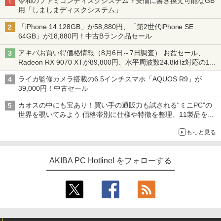
令和のファミコンディスクシステム？安価に書き換え可能なGB
用「しましまディスクシステム」
「iPhone 14 128GB」が58,880円、「第2世代iPhone SE
64GB」が18,880円！中古Bランク品セール
アキバお買い得価格情報（8月6日～7日調査） お盆セール、
Radeon RX 9070 XTが89,800円、水平周波数24.8kHz対応の17
型モニターが9,801円、暑さ指数連動セール ほか
ライカ監修カメラ搭載の6.5インチスマホ「AQUOS R9」が
39,000円！中古セール
カオスの中にも宝あり！買い手の通販力も試される“ミニPC”の
世界を覗いてみよう 価格帯別に仕様や特徴を整理、11製品をピ
ックアップ text by 石川 ひさよし
もっと見る
AKIBA PC Hotline! をフォローする