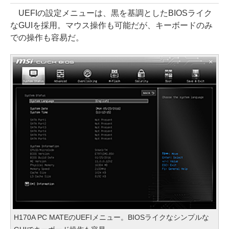
UEFIの設定メニューは、黒を基調としたBIOSライク
なGUIを採用。マウス操作も可能だが、キーボードのみ
での操作も容易だ。
H170A PC MATEのUEFIメニュー。BIOSライクなシンプルな