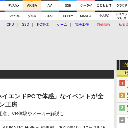
CPU
SSD
PC本体
ゲーム
電子工作
特価情報
秋葉
グルメ
イベント
価格動向
1
ハイエンドPCで体感」なイベントが全
ン工房
用意、VR体験やメーカー解説も
AKIBA PC Hotline!編集部
2017年10月10日 16:45