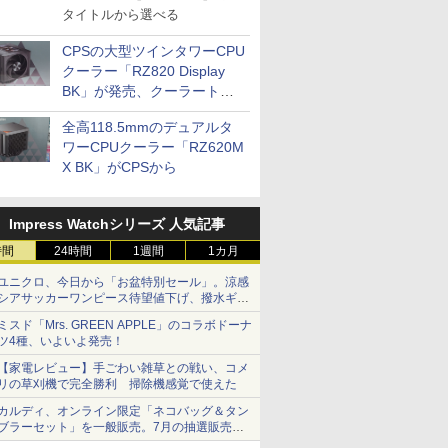
タイトルから選べる
CPSの大型ツインタワーCPU
クーラー「RZ820 Display
BK」が発売、クーラートッ
プに5インチ液晶搭載
全高118.5mmのデュアルタ
ワーCPUクーラー「RZ620M
X BK」がCPSから
Impress Watchシリーズ 人気記事
時間
24時間
1週間
1カ月
ユニクロ、今日から「お盆特別セール」。涼感
シアサッカーワンピース待望値下げ、撥水ギア
ショーツは1990円に
ミスド「Mrs. GREEN APPLE」のコラボドーナ
ツ4種、いよいよ発売！
【家電レビュー】手ごわい雑草との戦い、コメ
リの草刈機で完全勝利 掃除機感覚で使えた
カルディ、オンライン限定「ネコバッグ＆タン
ブラーセット」を一般販売。7月の抽選販売の
当選無効分