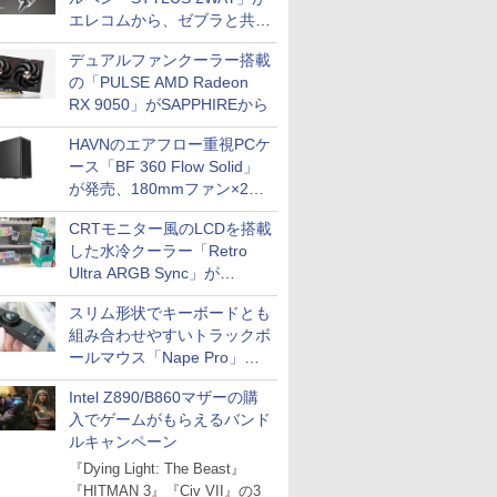
エレコムから、ゼブラと共同
開発
デュアルファンクーラー搭載
の「PULSE AMD Radeon
RX 9050」がSAPPHIREから
HAVNのエアフロー重視PCケ
ース「BF 360 Flow Solid」
が発売、180mmファン×2搭
載
CRTモニター風のLCDを搭載
した水冷クーラー「Retro
Ultra ARGB Sync」が
Thermaltakeから
スリム形状でキーボードとも
組み合わせやすいトラックボ
ールマウス「Nape Pro」が
Keychronから
Intel Z890/B860マザーの購
入でゲームがもらえるバンド
ルキャンペーン
『Dying Light: The Beast』
『HITMAN 3』『Civ VII』の3