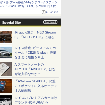
第12世代Core搭載の14インチワークステーシ
ョン「ZBook Firefly 14 G9」が79,800円！秋葉
原で中古PCセール
もっと見る
Special Site
iFi audio主力「NEO Stream
3」「NEO iDSD 3」に迫る
レイズ鍛造1ピースアルミホ
イール「CE28 N-plus」軽量
なままに剛性を向上
AIスマートノートの
iFLYTEK「AINOTE 2」はな
ぜ魅力的なのか？
「A&ultima SP4000T」の魅
力！ポケットに入るオーディ
オの醍醐味
レイズのプレミアムカー向け
ブランドHOMURAから