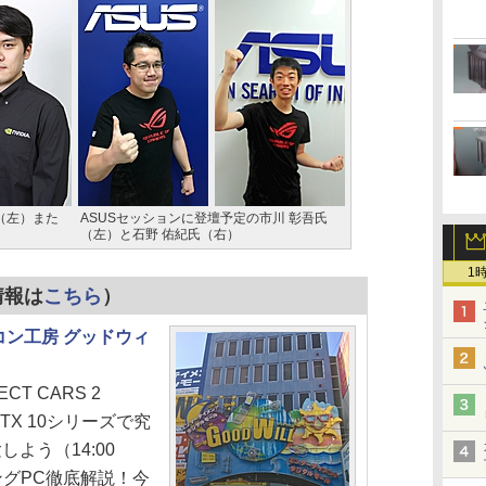
氏（左）また
ASUSセッションに登壇予定の市川 彰吾氏
（左）と石野 佑紀氏（右）
1
情報は
こちら
）
コン工房 グッドウィ
0）
ECT CARS 2
 GTX 10シリーズで究
よう（14:00
ングPC徹底解説！今