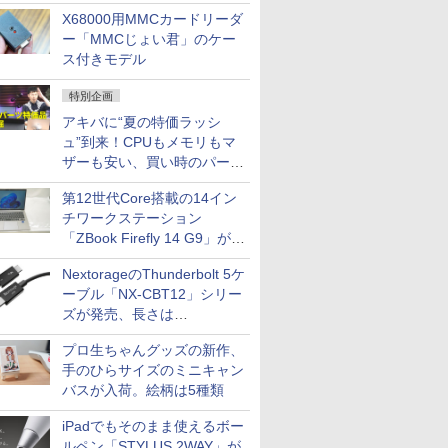
中古PCセール
X68000用MMCカードリーダ
ー「MMCじょい君」のケー
ス付きモデル
特別企画
アキバに“夏の特価ラッシ
ュ”到来！CPUもメモリもマ
ザーも安い、買い時のパーツ
は？【8月7日(金)22時配信】
第12世代Core搭載の14イン
チワークステーション
「ZBook Firefly 14 G9」が
79,800円！秋葉原で中古PC
NextorageのThunderbolt 5ケ
セール
ーブル「NX-CBT12」シリー
ズが発売、長さは
30cm/50cm/1mの3種類
プロ生ちゃんグッズの新作、
手のひらサイズのミニキャン
バスが入荷。絵柄は5種類
iPadでもそのまま使えるボー
ルペン「STYLUS 2WAY」が