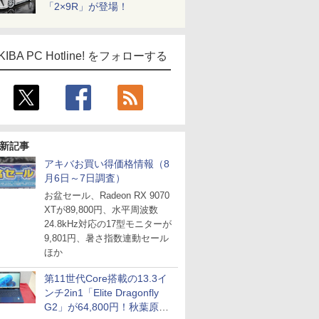
「2×9R」が登場！
KIBA PC Hotline! をフォローする
新記事
アキバお買い得価格情報（8
月6日～7日調査）
お盆セール、Radeon RX 9070
XTが89,800円、水平周波数
24.8kHz対応の17型モニターが
9,801円、暑さ指数連動セール
ほか
第11世代Core搭載の13.3イ
ンチ2in1「Elite Dragonfly
G2」が64,800円！秋葉原で