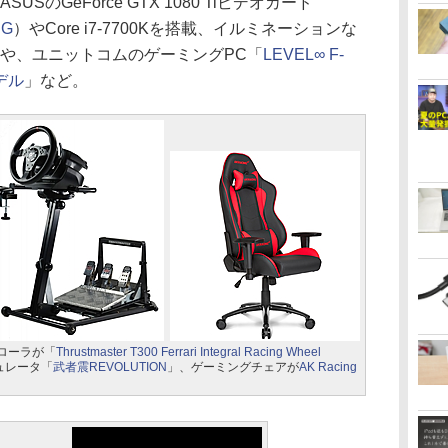
のGeForce GTX 1080 Tiビデオカード
NG
）やCore i7-7700Kを搭載、イルミネーションな
Cや、ユニットコムのゲーミングPC「
LEVEL∞ F-
モデル
」など。
ローラが「
Thrustmaster T300 Ferrari Integral Racing Wheel
ュレータ「
武者震REVOLUTION
」、ゲーミングチェアが
AK Racing