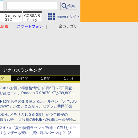
Impress サイト
全カテゴリ
原情報
スマートフォン
アクセスランキング
時間
24時間
1週間
1カ月
アキバお買い得価格情報（8月6日～7日調査）
お盆セール、Radeon RX 9070 XTが89,800
円、水平周波数24.8kHz対応の17型モニターが
iPadでもそのまま使えるボールペン「STYLUS
9,801円、暑さ指数連動セール ほか
2WAY」がエレコムから、ゼブラと共同開発
DDR5メモリの16GB×2枚組が今年最安の
39,980円、大容量の64GB×2枚組は一部が続騰
[8月前半のメモリ価格]
アキバに“夏の特価ラッシュ”到来！CPUもメモ
リもマザーも安い、買い時のパーツは？【8月7
日(金)22時配信】