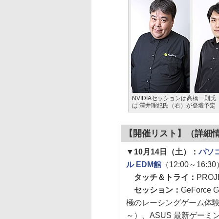
NVIDIAセッションは高橋一則
は 澤井理紀氏（右）が登壇予定
【開催リスト】（詳細
▼10月14日（土）：
パソ
ル EDM館
（12:00～16:3
タッチ＆トライ：
PROJ
セッション：
GeForce
極のレーシングゲーム体験し
～）、ASUS 最新ゲーミ