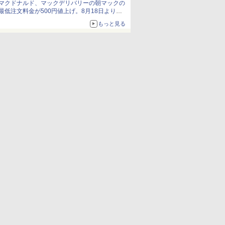
マクドナルド、マックデリバリーの朝マックの
最低注文料金が500円値上げ。8月18日より
1,500円から受付
もっと見る