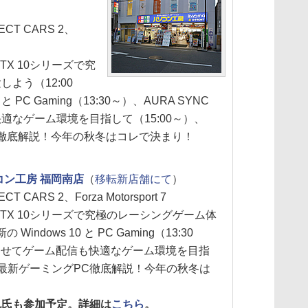
ECT CARS 2、
 GTX 10シリーズで究
よう（12:00
と PC Gaming（13:30～）、AURA SYNC
適なゲーム環境を目指して（15:00～）、
PC徹底解説！今年の秋冬はコレで決まり！
コン工房 福岡南店
（
移転新店舗にて
）
CT CARS 2、Forza Motorsport 7
e GTX 10シリーズで究極のレーシングゲーム体
indows 10 と PC Gaming（13:30
光らせてゲーム配信も快適なゲーム環境を目指
US 最新ゲーミングPC徹底解説！今年の秋冬は
）
也氏も参加予定。詳細は
こちら
。