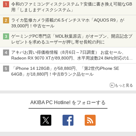
令和のファミコンディスクシステム？安価に書き換え可能なGB
用「しましまディスクシステム」
ライカ監修カメラ搭載の6.5インチスマホ「AQUOS R9」が
39,000円！中古セール
ゲーミングPC専門店「MDL秋葉原店」がオープン、開店記念プ
レゼントを求めるユーザーが押し寄せ長蛇の列に
アキバお買い得価格情報（8月6日～7日調査） お盆セール、
Radeon RX 9070 XTが89,800円、水平周波数24.8kHz対応の17
型モニターが9,801円、暑さ指数連動セール ほか
「iPhone 14 128GB」が58,880円、「第2世代iPhone SE
64GB」が18,880円！中古Bランク品セール
もっと見る
AKIBA PC Hotline! をフォローする