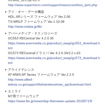
X9SRi8_529.zip R3.3
http://www.supermicro.com/support/resources/bios_ipmi.php
アイ・オー・データ機器
HDL-XRシリーズ ファームウェア Ver.2.06
TS-WRLP ファームウェア Ver.1.10.08
http://www.iodata.jp/lib/
アバーメディア・テクノロジーズ
GC553 RECentral Ver 4.2.0.35
https://www.avermedia.co.jp/product_swap/gc553_download.h
tml
GC573 RECentral/ドライバ Ver 4.2.0.34/2.2.x.63
https://www.avermedia.co.jp/product_swap/gc573_download.h
tml
アライドテレシス
AT-MWS AP Series ファームウェア Ver.2.2.5
http://www.allied-
telesis.co.jp/support/list/wireless/mws_ap/download.html
エミライ
M7用ファームウェア
https://www.fiio.jp/news/dap-fiwmware-update-20180719/