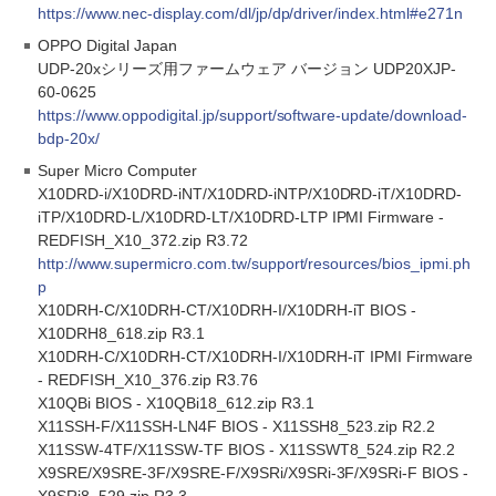
https://www.nec-display.com/dl/jp/dp/driver/index.html#e271n
OPPO Digital Japan
UDP-20xシリーズ用ファームウェア バージョン UDP20XJP-
60-0625
https://www.oppodigital.jp/support/software-update/download-
bdp-20x/
Super Micro Computer
X10DRD-i/X10DRD-iNT/X10DRD-iNTP/X10DRD-iT/X10DRD-
iTP/X10DRD-L/X10DRD-LT/X10DRD-LTP IPMI Firmware -
REDFISH_X10_372.zip R3.72
http://www.supermicro.com.tw/support/resources/bios_ipmi.ph
p
X10DRH-C/X10DRH-CT/X10DRH-I/X10DRH-iT BIOS -
X10DRH8_618.zip R3.1
X10DRH-C/X10DRH-CT/X10DRH-I/X10DRH-iT IPMI Firmware
- REDFISH_X10_376.zip R3.76
X10QBi BIOS - X10QBi18_612.zip R3.1
X11SSH-F/X11SSH-LN4F BIOS - X11SSH8_523.zip R2.2
X11SSW-4TF/X11SSW-TF BIOS - X11SSWT8_524.zip R2.2
X9SRE/X9SRE-3F/X9SRE-F/X9SRi/X9SRi-3F/X9SRi-F BIOS -