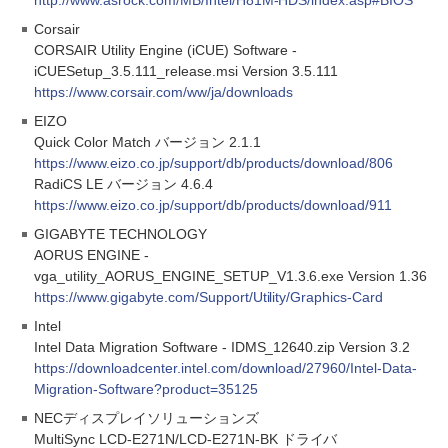
http://www.asrock.com/MB/Intel/H81M-HDS/index.asp#BIOS
Corsair
CORSAIR Utility Engine (iCUE) Software -
iCUESetup_3.5.111_release.msi Version 3.5.111
https://www.corsair.com/ww/ja/downloads
EIZO
Quick Color Match バージョン 2.1.1
https://www.eizo.co.jp/support/db/products/download/806
RadiCS LE バージョン 4.6.4
https://www.eizo.co.jp/support/db/products/download/911
GIGABYTE TECHNOLOGY
AORUS ENGINE -
vga_utility_AORUS_ENGINE_SETUP_V1.3.6.exe Version 1.36
https://www.gigabyte.com/Support/Utility/Graphics-Card
Intel
Intel Data Migration Software - IDMS_12640.zip Version 3.2
https://downloadcenter.intel.com/download/27960/Intel-Data-
Migration-Software?product=35125
NECディスプレイソリューションズ
MultiSync LCD-E271N/LCD-E271N-BK ドライバ