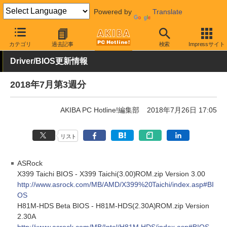
Powered by
Translate
AKIBA PC Hotline!
その他
カテゴリ
過去記事
検索
Impressサイト
Driver/BIOS更新情報
2018年7月第3週分
AKIBA PC Hotline!編集部
2018年7月26日 17:05
リスト
ASRock
X399 Taichi BIOS - X399 Taichi(3.00)ROM.zip Version 3.00
http://www.asrock.com/MB/AMD/X399%20Taichi/index.asp#BI
OS
H81M-HDS Beta BIOS - H81M-HDS(2.30A)ROM.zip Version
2.30A