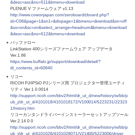
&desc=asc&no=511&bmenu=download
PLENUE V ファームウェア v1.13
http://www.cowonjapan.com/zeroboard/zboard.php?
id=C08&page=1&sn1=&divpage=1&bmenu=download&sn=off
&ss=on&sc=on&select_arrange=headnum&bmenu=download
&desc=asc&no=512&bmenu=download
バッファロー
LinkStation 400シリーズファームウェア アップデータ
Ver.1.86
https://www.buffalo.jp/support/download/detail/?
dl_contents_id=60840
リコー
RICOH PJ/IPSiO PJシリーズ用 プロジェクター管理ユーティ
リティ Ver.1.0.0014
http://support.ricoh.com/bbv2/html/dr_ut_d/new/history/w/bb/p
ub_j/dr_ut_d/4101018/4101018172/V100014/5223231/22323
1/history.htm
リコーカンタンドライバーインストーラーセットアップツール
Ver.2.14.0.0
http://support.ricoh.com/bbv2/html/dr_ut_d/new/history/w/bb/p
ub_j/dr_ut_d/4101028/4101028071/V21400/5223006/driver_