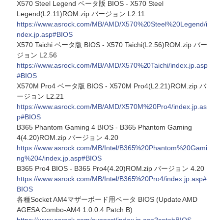
X570 Steel Legend ベータ版 BIOS - X570 Steel
Legend(L2.11)ROM.zip バージョン L2.11
https://www.asrock.com/MB/AMD/X570%20Steel%20Legend/i
ndex.jp.asp#BIOS
X570 Taichi ベータ版 BIOS - X570 Taichi(L2.56)ROM.zip バー
ジョン L2.56
https://www.asrock.com/MB/AMD/X570%20Taichi/index.jp.asp
#BIOS
X570M Pro4 ベータ版 BIOS - X570M Pro4(L2.21)ROM.zip バ
ージョン L2.21
https://www.asrock.com/MB/AMD/X570M%20Pro4/index.jp.as
p#BIOS
B365 Phantom Gaming 4 BIOS - B365 Phantom Gaming
4(4.20)ROM.zip バージョン 4.20
https://www.asrock.com/MB/Intel/B365%20Phantom%20Gami
ng%204/index.jp.asp#BIOS
B365 Pro4 BIOS - B365 Pro4(4.20)ROM.zip バージョン 4.20
https://www.asrock.com/MB/Intel/B365%20Pro4/index.jp.asp#
BIOS
各種Socket AM4マザーボード用ベータ BIOS (Update AMD
AGESA Combo-AM4 1.0.0.4 Patch B)