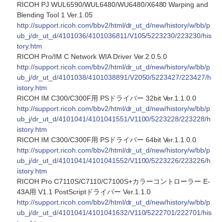
RICOH PJ WUL6590/WUL6480/WU6480/X6480 Warping and
Blending Tool 1 Ver.1.05
http://support.ricoh.com/bbv2/html/dr_ut_d/new/history/w/bb/p
ub_j/dr_ut_d/4101036/4101036811/V105/5223230/223230/his
tory.htm
RICOH Pro/IM C Network WIA Driver Ver.2.0.5.0
http://support.ricoh.com/bbv2/html/dr_ut_d/new/history/w/bb/p
ub_j/dr_ut_d/4101038/4101038891/V2050/5223427/223427/h
istory.htm
RICOH IM C300/C300F用 PSドライバー 32bit Ver.1.1.0.0
http://support.ricoh.com/bbv2/html/dr_ut_d/new/history/w/bb/p
ub_j/dr_ut_d/4101041/4101041551/V1100/5223228/223228/h
istory.htm
RICOH IM C300/C300F用 PSドライバー 64bit Ver.1.1.0.0
http://support.ricoh.com/bbv2/html/dr_ut_d/new/history/w/bb/p
ub_j/dr_ut_d/4101041/4101041552/V1100/5223226/223226/h
istory.htm
RICOH Pro C7110S/C7110/C7100S+カラーコントローラー E-
43A用 V1.1 PostScriptドライバー Ver.1.1.0
http://support.ricoh.com/bbv2/html/dr_ut_d/new/history/w/bb/p
ub_j/dr_ut_d/4101041/4101041632/V110/5222701/222701/his