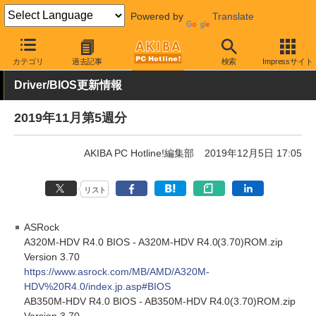
Powered by
Translate
AKIBA PC Hotline!
その他
カテゴリ
過去記事
検索
Impressサイト
Driver/BIOS更新情報
2019年11月第5週分
AKIBA PC Hotline!編集部
2019年12月5日 17:05
リスト
ASRock
A320M-HDV R4.0 BIOS - A320M-HDV R4.0(3.70)ROM.zip
Version 3.70
https://www.asrock.com/MB/AMD/A320M-
HDV%20R4.0/index.jp.asp#BIOS
AB350M-HDV R4.0 BIOS - AB350M-HDV R4.0(3.70)ROM.zip