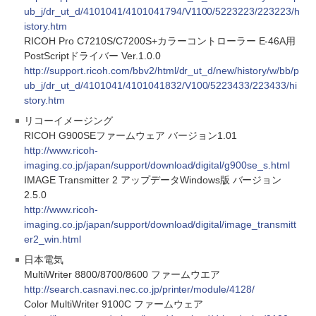
ub_j/dr_ut_d/4101041/4101041794/V1100/5223223/223223/h
istory.htm
RICOH Pro C7210S/C7200S+カラーコントローラー E-46A用
PostScriptドライバー Ver.1.0.0
http://support.ricoh.com/bbv2/html/dr_ut_d/new/history/w/bb/p
ub_j/dr_ut_d/4101041/4101041832/V100/5223433/223433/hi
story.htm
リコーイメージング
RICOH G900SEファームウェア バージョン1.01
http://www.ricoh-
imaging.co.jp/japan/support/download/digital/g900se_s.html
IMAGE Transmitter 2 アップデータWindows版 バージョン
2.5.0
http://www.ricoh-
imaging.co.jp/japan/support/download/digital/image_transmitt
er2_win.html
日本電気
MultiWriter 8800/8700/8600 ファームウエア
http://search.casnavi.nec.co.jp/printer/module/4128/
Color MultiWriter 9100C ファームウェア