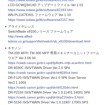
https://www.iodata.jp/lib/software/h/2106.htm
LCD-GCWQ341XD アップデートファイル Ver.1.01
https://www.iodata.jp/lib/software/l/2183.htm
WN-PL1167EX01 ファームウェア Ver.1.10
https://www.iodata.jp/lib/software/w/2157.htm
アライドテレシス
SwitchBlade x8100シリーズ ファームウェア
http://www.allied-
telesis.co.jp/support/list/switch/sb_x8100/download.html
キヤノン
TM-200 MFP/ TM-300 MFP 専用スキャナーユニットファーム
ウエア Ver.3.06.04
https://cweb.canon.jp/drv-upd/bj4b/tm-mfp-scanfirm.html
DR-6030C ISIS/TWAIN Driver Ver.2.0 SP4
https://cweb.canon.jp/drv-upd/dr/dr6030cit.html
DR-F120 ISIS/TWAIN Driver Ver1.0 SP6 Scan Server
Ver3.1.1004
https://cweb.canon.jp/drv-upd/dr/drf120drv.html
DR-P215II ISIS/TWAIN Driver Ver.1.0.11401.14001 SP6
https://cweb.canon.jp/drv-upd/dr/drp215iidrv-3.html
DR-S150 ISIS/TWAIN Driver Ver.1.0.11907.17001 SP3