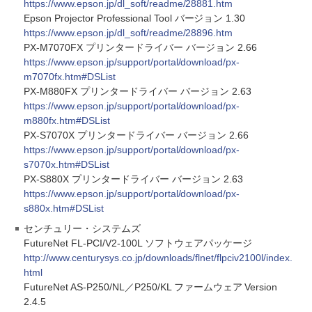
https://www.epson.jp/dl_soft/readme/28881.htm
Epson Projector Professional Tool バージョン 1.30
https://www.epson.jp/dl_soft/readme/28896.htm
PX-M7070FX プリンタードライバー バージョン 2.66
https://www.epson.jp/support/portal/download/px-
m7070fx.htm#DSList
PX-M880FX プリンタードライバー バージョン 2.63
https://www.epson.jp/support/portal/download/px-
m880fx.htm#DSList
PX-S7070X プリンタードライバー バージョン 2.66
https://www.epson.jp/support/portal/download/px-
s7070x.htm#DSList
PX-S880X プリンタードライバー バージョン 2.63
https://www.epson.jp/support/portal/download/px-
s880x.htm#DSList
センチュリー・システムズ
FutureNet FL-PCI/V2-100L ソフトウェアパッケージ
http://www.centurysys.co.jp/downloads/flnet/flpciv2100l/index.
html
FutureNet AS-P250/NL／P250/KL ファームウェア Version
2.4.5