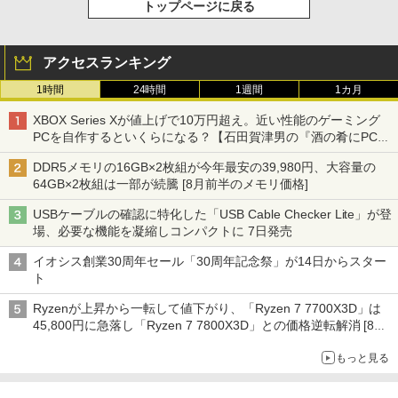
トップページに戻る
アクセスランキング
1時間
24時間
1週間
1カ月
XBOX Series Xが値上げで10万円超え。近い性能のゲーミング
PCを自作するといくらになる？【石田賀津男の『酒の肴にPCゲ
ーム』】
DDR5メモリの16GB×2枚組が今年最安の39,980円、大容量の
64GB×2枚組は一部が続騰 [8月前半のメモリ価格]
USBケーブルの確認に特化した「USB Cable Checker Lite」が登
場、必要な機能を凝縮しコンパクトに 7日発売
イオシス創業30周年セール「30周年記念祭」が14日からスター
ト
Ryzenが上昇から一転して値下がり、「Ryzen 7 7700X3D」は
45,800円に急落し「Ryzen 7 7800X3D」との価格逆転解消 [8月
前半のCPU価格]
もっと見る