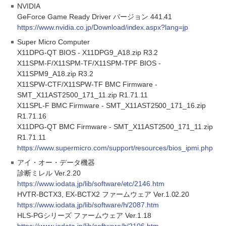
NVIDIA
GeForce Game Ready Driver バージョン 441.41
https://www.nvidia.co.jp/Download/index.aspx?lang=jp
Super Micro Computer
X11DPG-QT BIOS - X11DPG9_A18.zip R3.2
X11SPM-F/X11SPM-TF/X11SPM-TPF BIOS -
X11SPM9_A18.zip R3.2
X11SPW-CTF/X11SPW-TF BMC Firmware -
SMT_X11AST2500_171_11.zip R1.71.11
X11SPL-F BMC Firmware - SMT_X11AST2500_171_16.zip
R1.71.16
X11DPG-QT BMC Firmware - SMT_X11AST2500_171_11.zip
R1.71.11
https://www.supermicro.com/support/resources/bios_ipmi.php
アイ・オー・データ機器
診断ミレル Ver.2.20
https://www.iodata.jp/lib/software/etc/2146.htm
HVTR-BCTX3, EX-BCTX2 ファームウェア Ver.1.02.20
https://www.iodata.jp/lib/software/h/2087.htm
HLS-PGシリーズ ファームウェア Ver.1.18