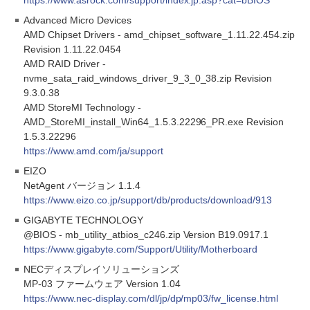
https://www.asrock.com/support/index.jp.asp?cat=bBIOS
Advanced Micro Devices
AMD Chipset Drivers - amd_chipset_software_1.11.22.454.zip
Revision 1.11.22.0454
AMD RAID Driver -
nvme_sata_raid_windows_driver_9_3_0_38.zip Revision
9.3.0.38
AMD StoreMI Technology -
AMD_StoreMI_install_Win64_1.5.3.22296_PR.exe Revision
1.5.3.22296
https://www.amd.com/ja/support
EIZO
NetAgent バージョン 1.1.4
https://www.eizo.co.jp/support/db/products/download/913
GIGABYTE TECHNOLOGY
@BIOS - mb_utility_atbios_c246.zip Version B19.0917.1
https://www.gigabyte.com/Support/Utility/Motherboard
NECディスプレイソリューションズ
MP-03 ファームウェア Version 1.04
https://www.nec-display.com/dl/jp/dp/mp03/fw_license.html