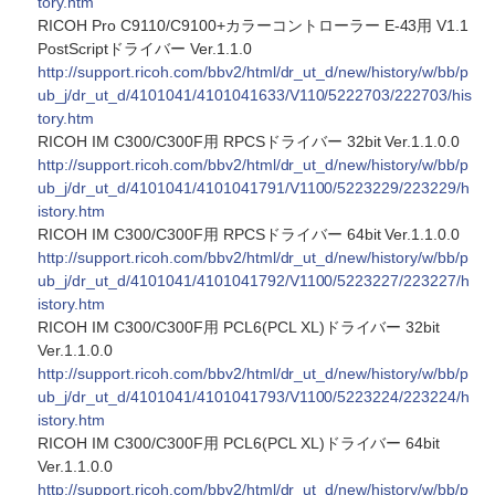
tory.htm
RICOH Pro C9110/C9100+カラーコントローラー E-43用 V1.1
PostScriptドライバー Ver.1.1.0
http://support.ricoh.com/bbv2/html/dr_ut_d/new/history/w/bb/p
ub_j/dr_ut_d/4101041/4101041633/V110/5222703/222703/his
tory.htm
RICOH IM C300/C300F用 RPCSドライバー 32bit Ver.1.1.0.0
http://support.ricoh.com/bbv2/html/dr_ut_d/new/history/w/bb/p
ub_j/dr_ut_d/4101041/4101041791/V1100/5223229/223229/h
istory.htm
RICOH IM C300/C300F用 RPCSドライバー 64bit Ver.1.1.0.0
http://support.ricoh.com/bbv2/html/dr_ut_d/new/history/w/bb/p
ub_j/dr_ut_d/4101041/4101041792/V1100/5223227/223227/h
istory.htm
RICOH IM C300/C300F用 PCL6(PCL XL)ドライバー 32bit
Ver.1.1.0.0
http://support.ricoh.com/bbv2/html/dr_ut_d/new/history/w/bb/p
ub_j/dr_ut_d/4101041/4101041793/V1100/5223224/223224/h
istory.htm
RICOH IM C300/C300F用 PCL6(PCL XL)ドライバー 64bit
Ver.1.1.0.0
http://support.ricoh.com/bbv2/html/dr_ut_d/new/history/w/bb/p