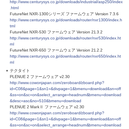
http://www.centurysys.co.jp/downloads/industrial/asp250/index
.html
FutureNet NXR-1300シリーズ ファームウェア Version 7.3.6
http://www.centurysys.co.jp/downloads/router/nxr1300/index.h
tml
FutureNet NXR-530 ファームウェア Version 21.3.2
http://www.centurysys.co.jp/downloads/router/nxr530/index.ht
ml
FutureNet NXR-650 ファームウェア Version 21.2.2
http://www.centurysys.co.jp/downloads/router/nxr650/index.ht
ml
テクタイト
PLENUE 2 ファームウェア v2.30
http://www.cowonjapan.com/zeroboard/zboard.php?
id=C08&page=1&sn1=&divpage=1&bmenu=download&sn=off
&ss=on&sc=on&select_arrange=headnum&bmenu=download
&desc=asc&no=510&bmenu=download
PLENUE 2 MarkⅡ ファームウェア v2.30
http://www.cowonjapan.com/zeroboard/zboard.php?
id=C08&page=1&sn1=&divpage=1&bmenu=download&sn=off
&ss=on&sc=on&select_arrange=headnum&bmenu=download