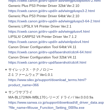
https://cweb.canon.jp/drv-upd/ir-adv/wingpluslipslx64-2.html
Generic Plus PS3 Printer Driver 32bit Ver.2.10
https://cweb.canon.jp/drv-upd/ir-adv/wingplusps3-2.html
Generic Plus PS3 Printer Driver 64bit Ver.2.10
https://cweb.canon.jp/drv-upd/ir-adv/wingplusps3-64-2.html
Generic LIPSLX V4 Printer Driver Ver.2.1
https://cweb.canon.jp/drv-upd/ir-adv/wingplusv4.html
LIPSLX/ CARPS2 V4 Printer Driver Ver.7.1.2
https://cweb.canon.jp/drv-upd/ir-adv/winlipslxv4.html
Canon Driver Configuration Tool 64bit V4.11
https://cweb.canon.jp/drv-upd/lasershot/cdct4-64.html
Canon Driver Configuration Tool 32bit V4.11
https://cweb.canon.jp/drv-upd/lasershot/cdct4.html
サイレックス・テクノロジー
Z-1 ファームウェア Ver1.0.1
https://www.silex.jp/support/download_terms.html?
product_name=366
サンワサプライ
MA-BL172/MA-WBL170シリーズ ドライバ Ver.0.0.0.9a
https://www.sanwa.co.jp/support/download/dl_driver_data.asp
?file_name=Mouse_Function_Setting_0009a.exe