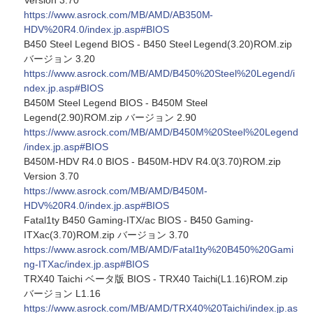
Version 3.70
https://www.asrock.com/MB/AMD/AB350M-
HDV%20R4.0/index.jp.asp#BIOS
B450 Steel Legend BIOS - B450 Steel Legend(3.20)ROM.zip
バージョン 3.20
https://www.asrock.com/MB/AMD/B450%20Steel%20Legend/i
ndex.jp.asp#BIOS
B450M Steel Legend BIOS - B450M Steel
Legend(2.90)ROM.zip バージョン 2.90
https://www.asrock.com/MB/AMD/B450M%20Steel%20Legend
/index.jp.asp#BIOS
B450M-HDV R4.0 BIOS - B450M-HDV R4.0(3.70)ROM.zip
Version 3.70
https://www.asrock.com/MB/AMD/B450M-
HDV%20R4.0/index.jp.asp#BIOS
Fatal1ty B450 Gaming-ITX/ac BIOS - B450 Gaming-
ITXac(3.70)ROM.zip バージョン 3.70
https://www.asrock.com/MB/AMD/Fatal1ty%20B450%20Gami
ng-ITXac/index.jp.asp#BIOS
TRX40 Taichi ベータ版 BIOS - TRX40 Taichi(L1.16)ROM.zip
バージョン L1.16
https://www.asrock.com/MB/AMD/TRX40%20Taichi/index.jp.as