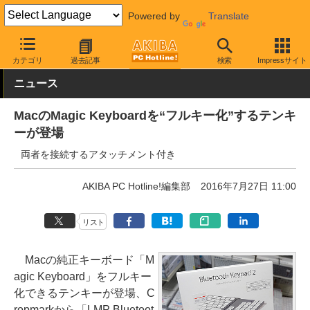
Powered by
Translate
AKIBA PC Hotline!
PC周辺機器
キーボード
その他
カテゴリ
過去記事
検索
Impressサイト
ニュース
MacのMagic Keyboardを“フルキー化”するテンキ
ーが登場
両者を接続するアタッチメント付き
AKIBA PC Hotline!編集部
2016年7月27日 11:00
リスト
Macの純正キーボード「M
agic Keyboard」をフルキー
化できるテンキーが登場、C
ropmarkから「LMP Bluetoot