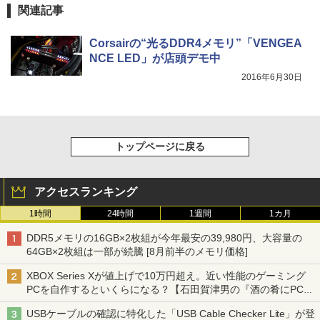
関連記事
Corsairの“光るDDR4メモリ”「VENGEA
NCE LED」が店頭デモ中
2016年6月30日
トップページに戻る
アクセスランキング
1時間
24時間
1週間
1カ月
DDR5メモリの16GB×2枚組が今年最安の39,980円、大容量の
64GB×2枚組は一部が続騰 [8月前半のメモリ価格]
XBOX Series Xが値上げで10万円超え。近い性能のゲーミング
PCを自作するといくらになる？【石田賀津男の『酒の肴にPCゲ
ーム』】
USBケーブルの確認に特化した「USB Cable Checker Lite」が登