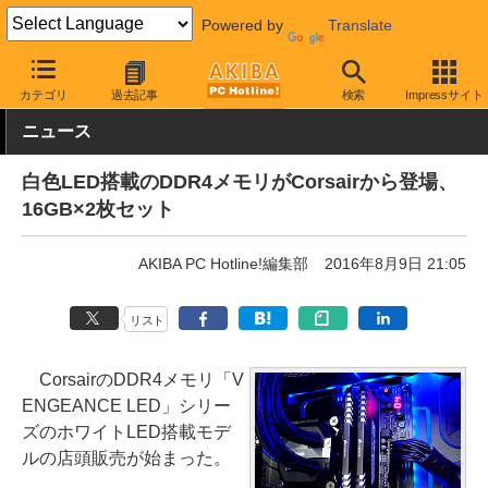
Powered by
Translate
AKIBA PC Hotline!
PCパーツ
メモリ
DDR4メモリ
カテゴリ
過去記事
検索
Impressサイト
ニュース
白色LED搭載のDDR4メモリがCorsairから登場、
16GB×2枚セット
AKIBA PC Hotline!編集部
2016年8月9日 21:05
リスト
CorsairのDDR4メモリ「V
ENGEANCE LED」シリー
ズのホワイトLED搭載モデ
ルの店頭販売が始まった。