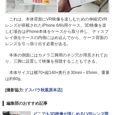
これは、本体背面にVR映像を楽しむための伸縮式VR
レンズが搭載されたiPhone 6/6s用ケース。3D映像を楽
しむ場合はiPhone本体をケースから取り外し、ディスプ
レイ側をケースの内側にはめ込んでから、ケース背面の
レンズを引っ張り出す必要がある。
本体の側面にはカメラ三脚用のネジ穴が用意されてお
り、三脚に設置して映像を視聴することもできる。
本体サイズは横70×縦140×奥行き30mm～65mm、重量
は約60g。
[撮影協力:
ドスパラ秋葉原本店
]
編集部のおすすめ記事
どこでも3D映像が楽しめる! VRレンズ搭