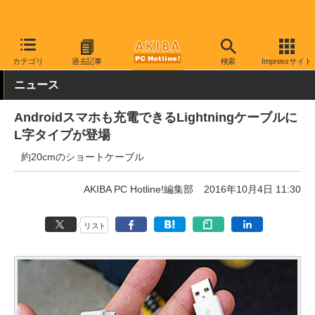
AKIBA PC Hotline!
PC周辺機器
ケーブル
Lightningケーブル
カテゴリ
過去記事
検索
Impressサイト
ニュース
Androidスマホも充電できるLightningケーブルに
L字タイプが登場
約20cmのショートケーブル
AKIBA PC Hotline!編集部
2016年10月4日 11:30
リスト