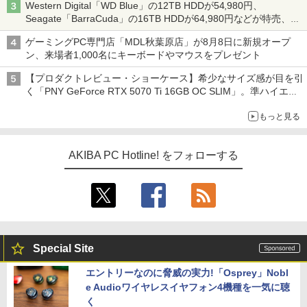
Western Digital「WD Blue」の12TB HDDが54,980円、
26年8月3日
Seagate「BarraCuda」の16TB HDDが64,980円などが特売、
NAS・ビジネス向けは上昇傾向 [8月前半のHDD価格]
ゲーミングPC専門店「MDL秋葉原店」が8月8日に新規オープ
ン、来場者1,000名にキーボードやマウスをプレゼント
【プロダクトレビュー・ショーケース】希少なサイズ感が目を引
く「PNY GeForce RTX 5070 Ti 16GB OC SLIM」。準ハイエン
ドでも2スロット厚で長さ30cm切り！スリムボディでもパフォ
もっと見る
ーマンスと冷却は万全 text by 内田 泰仁
AKIBA PC Hotline! をフォローする
Special Site
エントリーなのに脅威の実力!「Osprey」Nobl
e Audioワイヤレスイヤフォン4機種を一気に聴
く