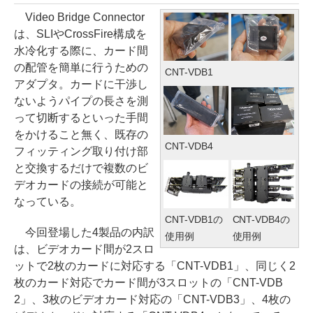
Video Bridge Connector
は、SLIやCrossFire構成を
水冷化する際に、カード間
の配管を簡単に行うための
CNT-VDB1
アダプタ。カードに干渉し
ないようパイプの長さを測
って切断するといった手間
をかけること無く、既存の
CNT-VDB4
フィッティング取り付け部
と交換するだけで複数のビ
デオカードの接続が可能と
なっている。
CNT-VDB1の
CNT-VDB4の
今回登場した4製品の内訳
使用例
使用例
は、ビデオカード間が2スロ
ットで2枚のカードに対応する「CNT-VDB1」、同じく2
枚のカード対応でカード間が3スロットの「CNT-VDB
2」、3枚のビデオカード対応の「CNT-VDB3」、4枚の