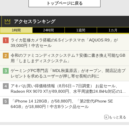
トップページに戻る
アクセスランキング
1時間
24時間
1週間
1カ月
ライカ監修カメラ搭載の6.5インチスマホ「AQUOS R9」が
39,000円！中古セール
令和のファミコンディスクシステム？安価に書き換え可能なGB
用「しましまディスクシステム」
ゲーミングPC専門店「MDL秋葉原店」がオープン、開店記念プ
レゼントを求めるユーザーが押し寄せ長蛇の列に
アキバお買い得価格情報（8月6日～7日調査） お盆セール、
Radeon RX 9070 XTが89,800円、水平周波数24.8kHz対応の17
型モニターが9,801円、暑さ指数連動セール ほか
「iPhone 14 128GB」が58,880円、「第2世代iPhone SE
64GB」が18,880円！中古Bランク品セール
もっと見る