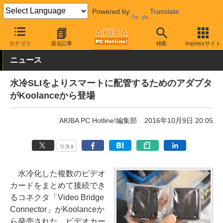
Powered by
Translate
AKIBA PC Hotline!
PCパーツ
水冷クーラー・パーツ
Koolance
カテゴリ
過去記事
検索
Impressサイト
ニュース
水冷SLIをよりスマートに配管するためのアダプタ
がKoolanceから登場
AKIBA PC Hotline!編集部
2016年10月9日 20:05
リスト
水冷化した複数のビデオ
カードをまとめて接続でき
るコネクタ「Video Bridge
Connector」がKoolanceか
ら発売された。ビデオカー