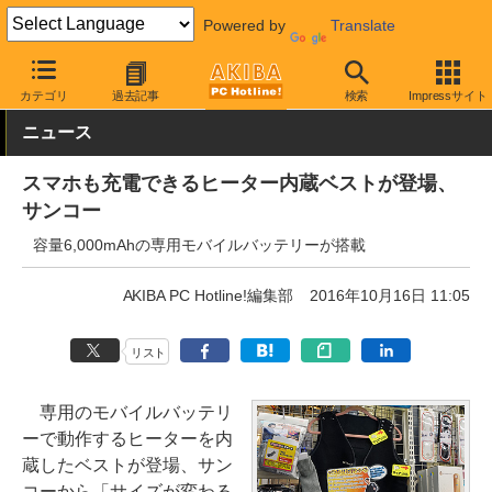
Powered by
Translate
AKIBA PC Hotline!
おもしろグッズ・キャラもの
おもしろグッズ
カテゴリ
過去記事
検索
Impressサイト
ニュース
スマホも充電できるヒーター内蔵ベストが登場、
サンコー
容量6,000mAhの専用モバイルバッテリーが搭載
AKIBA PC Hotline!編集部
2016年10月16日 11:05
リスト
専用のモバイルバッテリ
ーで動作するヒーターを内
蔵したベストが登場、サン
コーから「サイズが変わる