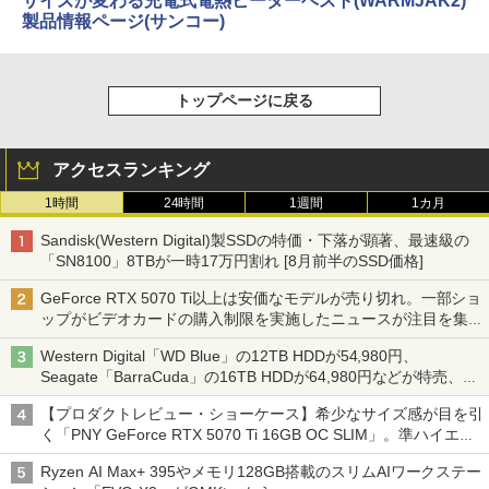
サイズが変わる充電式電熱ヒーターベスト(WARMJAK2)
製品情報ページ(サンコー)
トップページに戻る
アクセスランキング
1時間
24時間
1週間
1カ月
Sandisk(Western Digital)製SSDの特価・下落が顕著、最速級の
「SN8100」8TBが一時17万円割れ [8月前半のSSD価格]
GeForce RTX 5070 Ti以上は安価なモデルが売り切れ。一部ショ
ップがビデオカードの購入制限を実施したニュースが注目を集め
る AKIBA PC Hotline! 先週のアクセスランキング 26年7月27日～
Western Digital「WD Blue」の12TB HDDが54,980円、
26年8月3日
Seagate「BarraCuda」の16TB HDDが64,980円などが特売、
NAS・ビジネス向けは上昇傾向 [8月前半のHDD価格]
【プロダクトレビュー・ショーケース】希少なサイズ感が目を引
く「PNY GeForce RTX 5070 Ti 16GB OC SLIM」。準ハイエン
ドでも2スロット厚で長さ30cm切り！スリムボディでもパフォ
Ryzen AI Max+ 395やメモリ128GB搭載のスリムAIワークステー
ーマンスと冷却は万全 text by 内田 泰仁