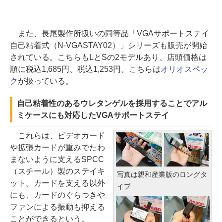
また、長尾製作所扱いの同等品「VGAサポートステイ
自己粘着式（N-VGASTAY02）」シリーズも販売が開始
されている。こちらもLとSの2モデルあり、店頭価格は
順に税込1,685円、税込1,253円。こちらは
オリオスペッ
ク
が扱っている。
自己粘着性のあるウレタンゲルを採用することでアル
ミケースにも対応したVGAサポートステイ
これらは、ビデオカード
や拡張カードが重みでたわ
まないように支えるSPCC
（スチール）製のステイキ
写真は親和産業版のロングタ
ット。カードを支える以外
イプ
にも、カードのぐらつきや
ファンによる振動も抑える
ことができるという。