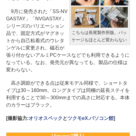
9月に発売された「SS-NV
GASTAY」「NVGASTAY」
シリーズのバリエーション
こちらは長尾製作所版。パッ
品で、固定方式がマグネッ
ケージもほとんど変わらない
トから自己粘着式のウレタ
ンゲルに変更され、磁石が
張り付かないアルミPCケースなどでも利用できるように
なっている。なお、発売元が異なっても、製品の仕様は
変わらない。
高さ調節ができる点は従来モデル同様で、ショートタ
イプは30～160mm、ロングタイプは同梱の延長ステイを
利用することで30～300mmまでの高さに対応する。本体
のカラーはブラック。
[撮影協力:
オリオスペック
と
ツクモeX.パソコン館
]
[Amazonで購入]