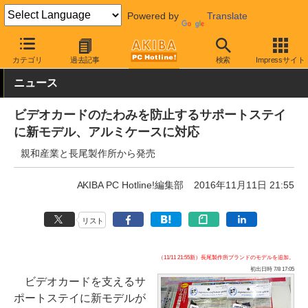
Powered by
Translate
AKIBA PC Hotline!
PCパーツ
ビデオカード（グラフィックボード
カテゴリ
過去記事
検索
Impressサイト
ニュース
ビデオカードのたわみを防止するサポートステイ
に新モデル、アルミケースに対応
親和産業と長尾製作所から発売
AKIBA PC Hotline!編集部
2016年11月11日 21:55
リスト
（11/11 21:55新）長尾製作所ブランドのモデルを追加。
初出日時 7/8 17:05
ビデオカードを支えるサ
ポートステイに新モデルが