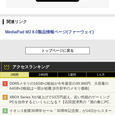
関連リンク
MediaPad M3 8.0製品情報ページ(ファーウェイ)
トップページに戻る
アクセスランキング
1時間
24時間
1週間
1カ月
DDR5メモリの16GB×2枚組が今年最安の39,980円、大容量の
64GB×2枚組は一部が続騰 [8月前半のメモリ価格]
XBOX Series Xが値上げで10万円超え。近い性能のゲーミング
PCを自作するといくらになる？【石田賀津男の『酒の肴にPCゲ
ーム』】
イオシス創業30周年セール「30周年記念祭」が14日からスター