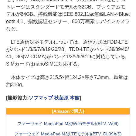
トレージはスタンダードモデルが32GB、プレミアムモ
デルが64GB。搭載機能はIEEE 802.11ac無線LANやBluet
ooth 4.1、指紋認証センサー、800万画素リア/インカメラ
など。
LTE通信対応モデルについては、通信方式はFDD-LTE
がバンド1/3/5/7/8/19/20/28、TDD-LTEがバンド38/39/40/
41、3G(W-CDMA)がバンド1/2/5/6/8/19に対応している。
SIMカードはnanoSIMに対応する。
本体サイズは高さ215.5×幅124.2×厚さ7.3mm、重量は
約310g。
[撮影協力:
ソフマップ 秋葉原 本館
]
[Amazonで購入]
ファーウェイ MediaPad M3(Wi-Fiモデル)(BTV_W09)
ファーウェイ MediaPad M3(LTEモデル)(BTV_DL09A/S)