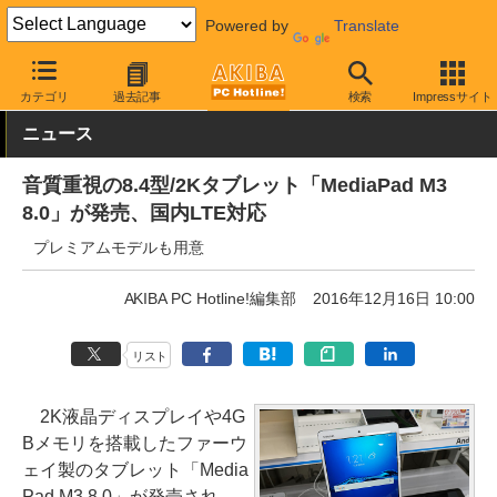
Powered by
Translate
AKIBA PC Hotline!
モバイル
タブレット
SIMフリータブレット
カテゴリ
過去記事
検索
Impressサイト
ニュース
音質重視の8.4型/2Kタブレット「MediaPad M3
8.0」が発売、国内LTE対応
プレミアムモデルも用意
AKIBA PC Hotline!編集部
2016年12月16日 10:00
リスト
2K液晶ディスプレイや4G
Bメモリを搭載したファーウ
ェイ製のタブレット「Media
Pad M3 8.0」が発売され