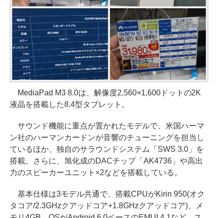
MediaPad M3 8.0は、解像度2,560×1,600ドットの2K
液晶を搭載した8.4型タブレット。
サウンド機能に重点が置かれたモデルで、米国ハーマ
ン社のハーマンカードンが音響のチューニングを担当し
ているほか、独自のサラウンドシステム「SWS 3.0」を
搭載。さらに、旭化成のDACチップ「AK4736」や高出
力のスピーカーユニット×2などを搭載している。
基本仕様は3モデル共通で、搭載CPUがKirin 950(オク
タコア/2.3GHzクアッドコア+1.8GHzクアッドコア)、メ
モリ4GB、OSがAndroid 6.0ベースのEMUI 4.1など。ス