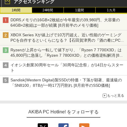
アクセスランキング
1時間
24時間
1週間
1カ月
DDR5メモリの16GB×2枚組が今年最安の39,980円、大容量の
64GB×2枚組は一部が続騰 [8月前半のメモリ価格]
XBOX Series Xが値上げで10万円超え。近い性能のゲーミング
PCを自作するといくらになる？【石田賀津男の『酒の肴にPCゲ
ーム』】
Ryzenが上昇から一転して値下がり、「Ryzen 7 7700X3D」は
45,800円に急落し「Ryzen 7 7800X3D」との価格逆転解消 [8月
前半のCPU価格]
イオシス創業30周年セール「30周年記念祭」が14日からスター
ト
Sandisk(Western Digital)製SSDの特価・下落が顕著、最速級の
「SN8100」8TBが一時17万円割れ [8月前半のSSD価格]
もっと見る
AKIBA PC Hotline! をフォローする