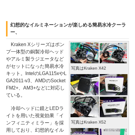
幻想的なイルミネーションが楽しめる簡易水冷クーラ
ー、
Kraken Xシリーズはポン
プ一体型の銅製冷却ヘッド
やアルミ製ラジエータなど
がセットになった簡易水冷
写真はKraken X42
キット。IntelのLGA115xやL
GA2011-v3、AMDのSocket
FM2+、AM3+などに対応し
ている。
冷却ヘッドに鏡とLEDラ
イトを用いた視覚効果「イ
写真はKraken X52
ンフィニティミラー」を採
用しており、幻想的なイル