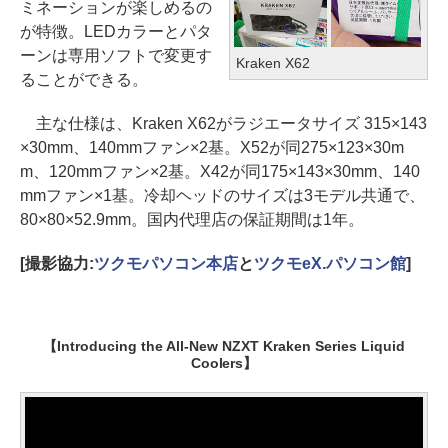
ミネーションが楽しめるの
が特徴。LEDカラーとパタ
ーンは専用ソフトで変更す
Kraken X62
ることができる。
主な仕様は、Kraken X62がラジエータサイズ 315×143
×30mm、140mmファン×2基。X52が同275×123×30m
m、120mmファン×2基。X42が同175×143×30mm、140
mmファン×1基。冷却ヘッドのサイズは3モデル共通で、
80×80×52.9mm。国内代理店の保証期間は1年。
[撮影協力:
ツクモパソコン本店
と
ツクモeX.パソコン館
]
【Introducing the All-New NZXT Kraken Series Liquid
Coolers】