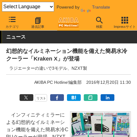
Powered by
Translate
AKIBA PC Hotline!
PCパーツ
水冷クーラー・パーツ
NZXT
カテゴリ
過去記事
検索
Impressサイト
ニュース
幻想的なイルミネーション機能を備えた簡易水冷
クーラー「Kraken X」が登場
ラジエーターの違いで3モデル、NZXT製
AKIBA PC Hotline!編集部
2016年12月20日 11:30
リスト
インフィニティミラーに
よる幻想的なイルミネーシ
ョン機能を備えた簡易水冷C
PUクーラーが登場、NZXT