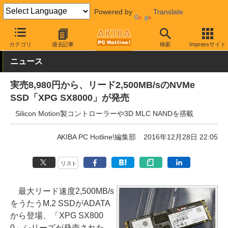
Powered by
Translate
AKIBA PC Hotline!
PCパーツ
SSD
ADATA
カテゴリ
過去記事
検索
Impressサイト
ニュース
実売8,980円から、リード2,500MB/sのNVMe
SSD「XPG SX8000」が発売
Silicon Motion製コントローラーや3D MLC NANDを搭載
AKIBA PC Hotline!編集部
2016年12月28日 22:05
リスト
最大リード速度2,500MB/s
をうたうM.2 SSDがADATA
から登場、「XPG SX800
0」シリーズが発売された。