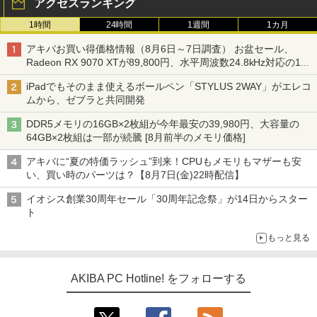
アクセスランキング
1時間
24時間
1週間
1カ月
アキバお買い得価格情報（8月6日～7日調査） お盆セール、
Radeon RX 9070 XTが89,800円、水平周波数24.8kHz対応の17
型モニターが9,801円、暑さ指数連動セール ほか
iPadでもそのまま使えるボールペン「STYLUS 2WAY」がエレコ
ムから、ゼブラと共同開発
DDR5メモリの16GB×2枚組が今年最安の39,980円、大容量の
64GB×2枚組は一部が続騰 [8月前半のメモリ価格]
アキバに“夏の特価ラッシュ”到来！CPUもメモリもマザーも安
い、買い時のパーツは？【8月7日(金)22時配信】
イオシス創業30周年セール「30周年記念祭」が14日からスター
ト
もっと見る
AKIBA PC Hotline! をフォローする