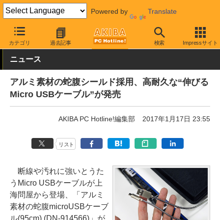
Powered by
Translate
AKIBA PC Hotline!
PC周辺機器
ケーブル
microUSBケーブル
カテゴリ
過去記事
検索
Impressサイト
ニュース
アルミ素材の蛇腹シールド採用、高耐久な“伸びる
Micro USBケーブル”が発売
AKIBA PC Hotline!編集部
2017年1月17日 23:55
リスト
断線や汚れに強いとうた
うMicro USBケーブルが上
海問屋から登場、「アルミ
素材の蛇腹microUSBケーブ
ル(95cm) (DN-914566)」が