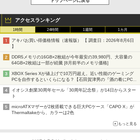
トップページに戻る
アクセスランキング
1時間
24時間
1週間
1カ月
アキバお買い得価格情報（速報版） 【 調査日：2026年8月6日
】
DDR5メモリの16GB×2枚組が今年最安の39,980円、大容量の
64GB×2枚組は一部が続騰 [8月前半のメモリ価格]
XBOX Series Xが値上げで10万円超え。近い性能のゲーミング
PCを自作するといくらになる？【石田賀津男の『酒の肴にPCゲ
ーム』】
イオシス創業30周年セール「30周年記念祭」が14日からスター
ト
microATXマザーが2枚搭載できる巨大PCケース「CAPO X」が
Thermaltakeから、カラーは2色
もっと見る