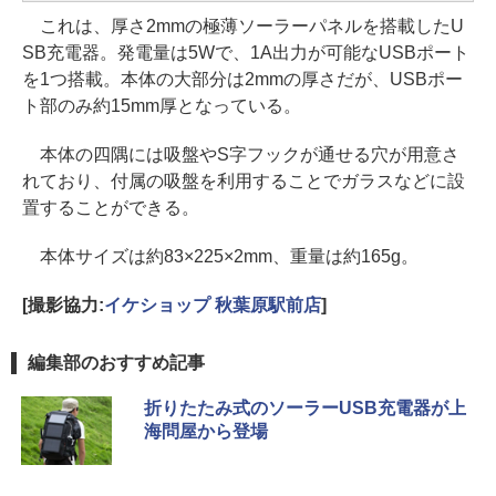
これは、厚さ2mmの極薄ソーラーパネルを搭載したU
SB充電器。発電量は5Wで、1A出力が可能なUSBポート
を1つ搭載。本体の大部分は2mmの厚さだが、USBポー
ト部のみ約15mm厚となっている。
本体の四隅には吸盤やS字フックが通せる穴が用意さ
れており、付属の吸盤を利用することでガラスなどに設
置することができる。
本体サイズは約83×225×2mm、重量は約165g。
[撮影協力:
イケショップ 秋葉原駅前店
]
編集部のおすすめ記事
折りたたみ式のソーラーUSB充電器が上
海問屋から登場