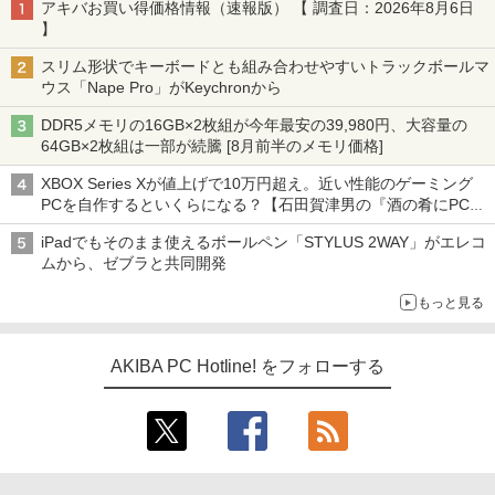
アキバお買い得価格情報（速報版） 【 調査日：2026年8月6日
】
スリム形状でキーボードとも組み合わせやすいトラックボールマ
ウス「Nape Pro」がKeychronから
DDR5メモリの16GB×2枚組が今年最安の39,980円、大容量の
64GB×2枚組は一部が続騰 [8月前半のメモリ価格]
XBOX Series Xが値上げで10万円超え。近い性能のゲーミング
PCを自作するといくらになる？【石田賀津男の『酒の肴にPCゲ
ーム』】
iPadでもそのまま使えるボールペン「STYLUS 2WAY」がエレコ
ムから、ゼブラと共同開発
もっと見る
AKIBA PC Hotline! をフォローする