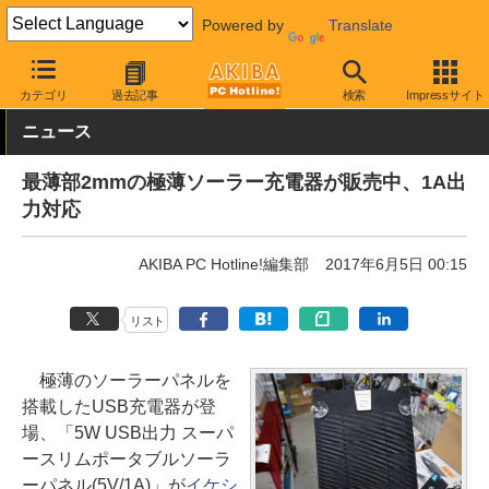
Powered by
Translate
AKIBA PC Hotline!
モバイル
モバイルバッテリー・充電器
US
カテゴリ
過去記事
検索
Impressサイト
ニュース
最薄部2mmの極薄ソーラー充電器が販売中、1A出
力対応
AKIBA PC Hotline!編集部
2017年6月5日 00:15
リスト
極薄のソーラーパネルを
搭載したUSB充電器が登
場、「5W USB出力 スーパ
ースリムポータブルソーラ
ーパネル(5V/1A)」が
イケシ