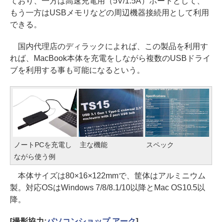
ており、一方は高速充電用（5V/1.5A）ポートとして、
もう一方はUSBメモリなどの周辺機器接続用として利用
できる。
国内代理店のディラックによれば、この製品を利用す
れば、MacBook本体を充電をしながら複数のUSBドライ
ブを利用する事も可能になるという。
ノートPCを充電し
主な機能
スペック
ながら使う例
本体サイズは80×16×122mmで、筐体はアルミニウム
製。対応OSはWindows 7/8/8.1/10以降とMac OS10.5以
降。
[撮影協力:
パソコンショップ アーク
]