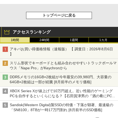
トップページに戻る
アクセスランキング
1時間
24時間
1週間
1カ月
アキバお買い得価格情報（速報版） 【 調査日：2026年8月6日
】
スリム形状でキーボードとも組み合わせやすいトラックボールマ
ウス「Nape Pro」がKeychronから
DDR5メモリの16GB×2枚組が今年最安の39,980円、大容量の
64GB×2枚組は一部が続騰 [8月前半のメモリ価格]
XBOX Series Xが値上げで10万円超え。近い性能のゲーミング
PCを自作するといくらになる？【石田賀津男の『酒の肴にPCゲ
ーム』】
Sandisk(Western Digital)製SSDの特価・下落が顕著、最速級の
「SN8100」8TBが一時17万円割れ [8月前半のSSD価格]