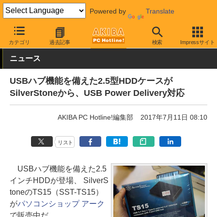
Powered by
Translate
AKIBA PC Hotline!
PC周辺機器
HDDケース
外付け型
カテゴリ
過去記事
検索
Impressサイト
ニュース
USBハブ機能を備えた2.5型HDDケースが
SilverStoneから、USB Power Delivery対応
AKIBA PC Hotline!編集部
2017年7月11日 08:10
リスト
USBハブ機能を備えた2.5
インチHDDが登場、 SilverS
toneのTS15（SST-TS15）
が
パソコンショップ アーク
で販売中だ。