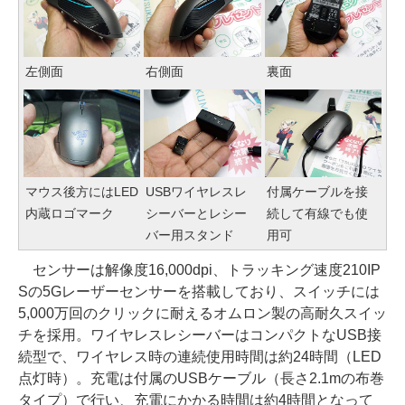
左側面
右側面
裏面
マウス後方にはLED
USBワイヤレスレ
付属ケーブルを接
内蔵ロゴマーク
シーバーとレシー
続して有線でも使
バー用スタンド
用可
センサーは解像度16,000dpi、トラッキング速度210IP
Sの5Gレーザーセンサーを搭載しており、スイッチには
5,000万回のクリックに耐えるオムロン製の高耐久スイッ
チを採用。ワイヤレスレシーバーはコンパクトなUSB接
続型で、ワイヤレス時の連続使用時間は約24時間（LED
点灯時）。充電は付属のUSBケーブル（長さ2.1mの布巻
タイプ）で行い、充電にかかる時間は約4時間となって