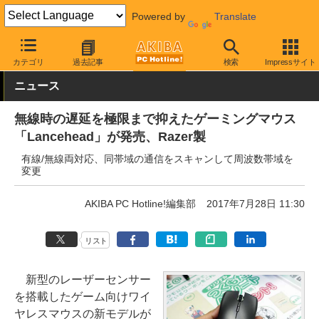
Powered by
Translate
AKIBA PC Hotline!
PC周辺機器
マウス
ゲーミングマウス
カテゴリ
過去記事
検索
Impressサイト
ニュース
無線時の遅延を極限まで抑えたゲーミングマウス
「Lancehead」が発売、Razer製
有線/無線両対応、同帯域の通信をスキャンして周波数帯域を
変更
AKIBA PC Hotline!編集部
2017年7月28日 11:30
リスト
新型のレーザーセンサー
を搭載したゲーム向けワイ
ヤレスマウスの新モデルが