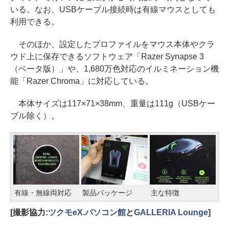
いる。なお、USBケーブル接続時は有線マウスとしても
利用できる。
そのほか、設定したプロファイルをマウス本体やクラ
ウド上に保存できるソフトウェア「Razer Synapse 3
（ベータ版）」や、1,680万色対応のイルミネーション機
能「Razer Chroma」に対応している。
本体サイズは117×71×38mm、重量は111g（USBケー
ブル除く）。
有線・無線両対応
製品パッケージ
主な特徴
[撮影協力:
ツクモeX.パソコン館
と
GALLERIA Lounge
]