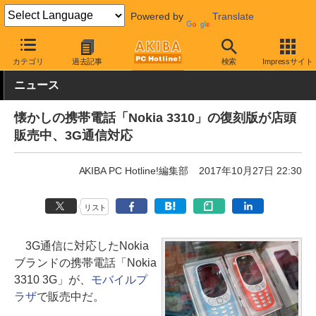
Powered by
Translate
AKIBA PC Hotline!
モバイル
スマートフォン
その他
カテゴリ
過去記事
検索
Impressサイト
ニュース
懐かしの携帯電話「Nokia 3310」の復刻版が店頭
販売中、3G通信対応
AKIBA PC Hotline!編集部
2017年10月27日 22:30
リスト
3G通信に対応したNokia
ブランドの携帯電話「Nokia
3310 3G」が、
モバイルプ
ラザ
で販売中だ。