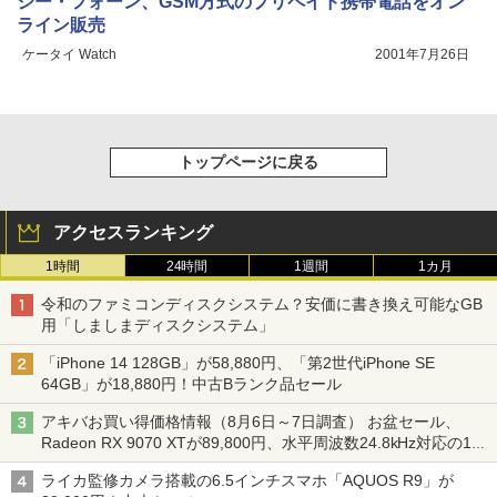
ジー・フォーン、GSM方式のプリペイド携帯電話をオン
ライン販売
ケータイ Watch
2001年7月26日
トップページに戻る
アクセスランキング
1時間
24時間
1週間
1カ月
令和のファミコンディスクシステム？安価に書き換え可能なGB
用「しましまディスクシステム」
「iPhone 14 128GB」が58,880円、「第2世代iPhone SE
64GB」が18,880円！中古Bランク品セール
アキバお買い得価格情報（8月6日～7日調査） お盆セール、
Radeon RX 9070 XTが89,800円、水平周波数24.8kHz対応の17
型モニターが9,801円、暑さ指数連動セール ほか
ライカ監修カメラ搭載の6.5インチスマホ「AQUOS R9」が