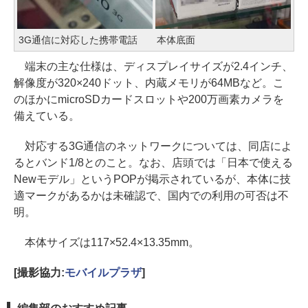
3G通信に対応した携帯電話
本体底面
端末の主な仕様は、ディスプレイサイズが2.4インチ、
解像度が320×240ドット、内蔵メモリが64MBなど。こ
のほかにmicroSDカードスロットや200万画素カメラを
備えている。
対応する3G通信のネットワークについては、同店によ
るとバンド1/8とのこと。なお、店頭では「日本で使える
Newモデル」というPOPが掲示されているが、本体に技
適マークがあるかは未確認で、国内での利用の可否は不
明。
本体サイズは117×52.4×13.35mm。
[撮影協力:
モバイルプラザ
]