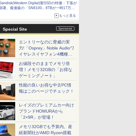
Sandisk(Western Digital)製SSDの特価・下落が
顕著、最速級の「SN8100」8TBが一時17万円
割れ [8月前半のSSD価格]
もっと見る
Special Site
エントリーなのに脅威の実
力!「Osprey」Noble Audioワ
イヤレスイヤフォン4機種を
一気に聴く
お値段そのままでメモリ倍
増！メモリ32GBの「お得な
ゲーミングノート」
性能の良いお得な中古PC情
報はこのページでチェック！
レイズのプレミアムカー向け
ブランドHOMURAから
「2×9R」が登場！
メモリ32GBでも予算内。産
経新聞社がAMD Ryzen搭載