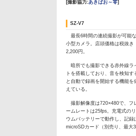
[撮影協力:
あきばお～零
]
SZ-V7
最長6時間の連続撮影が可能
小型カメラ。店頭価格は税抜き
2,200円。
暗所でも撮影できる赤外線ラ
トを搭載しており、音を検知す
と自動で録画を開始する機能を
えている。
撮影解像度は720×480で、フ
ームレートは25fps。充電式の
ウムバッテリーで動作し、記録
microSDカード（別売り、最大