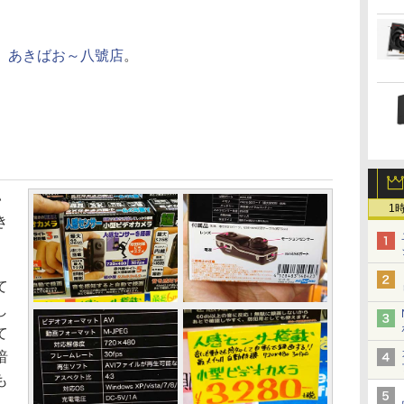
、
あきばお～八號店
。
い
1
き
て
し
て
暗
も