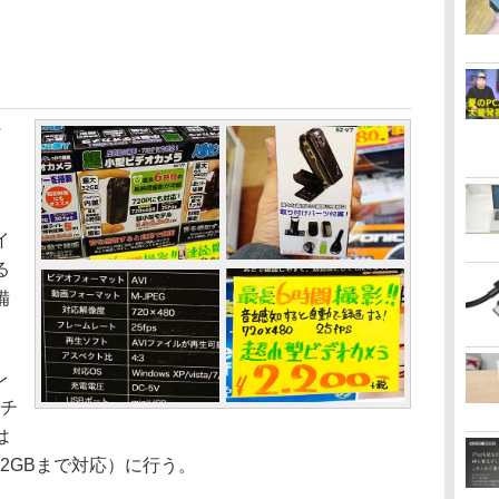
な
イ
る
備
レ
リチ
は
32GBまで対応）に行う。