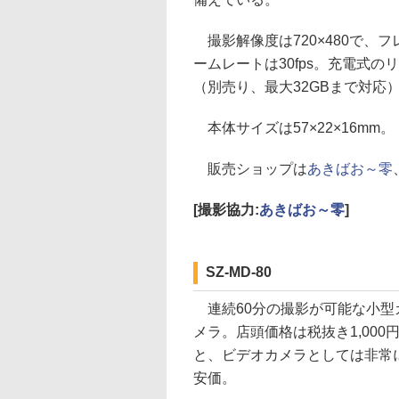
撮影解像度は720×480で、フ
ームレートは30fps。充電式の
（別売り、最大32GBまで対応
本体サイズは57×22×16mm。
販売ショップは
あきばお～零
[撮影協力:
あきばお～零
]
SZ-MD-80
連続60分の撮影が可能な小型
メラ。店頭価格は税抜き1,000
と、ビデオカメラとしては非常
安価。