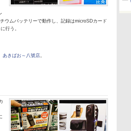
レ
リチウムバッテリーで動作し、記録はmicroSDカード
）に行う。
、
あきばお～八號店
。
カ
円
に