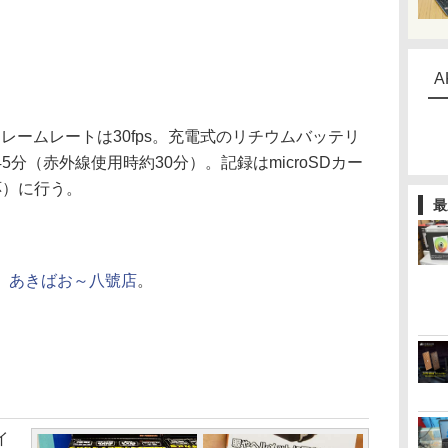
A
フレームレートは30fps。充電式のリチウムバッテリ
分（赤外線使用時約30分）。記録はmicroSDカー
応）に行う。
最
、
あきばお～八號店
。
イ