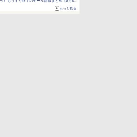
円！ もうすぐ終了のセール情報まとめ【8月8日
更新】
もっと見る
ニンテンドーeショップでは「大神 絶景版」が
67%オフで990円