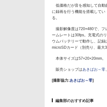
低価格だが音を感知して自動
に録画を行う機能を搭載してい
る。
撮影解像度は720×480で、フ
ームレートは30fps。充電式の
ウムバッテリーで動作し、記録
microSDカード（別売り、最大
本体サイズは57×20×20mm。
販売ショップは
あきばお～零
[撮影協力:
あきばお～零
]
編集部のおすすめ記事