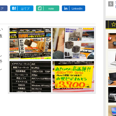
ェア
はてブ
note
LinkedIn
い
抜
し
外
し