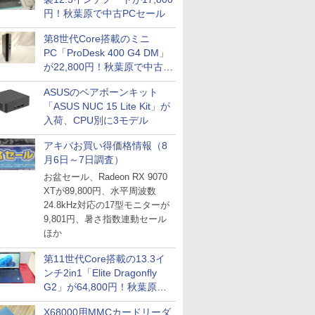
円！秋葉原で中古PCセール
第8世代Core搭載のミニ
PC「ProDesk 400 G4 DM」
が22,800円！秋葉原で中古
PCセール
ASUSのベアボーンキット
「ASUS NUC 15 Lite Kit」が
入荷、CPU別に3モデル
アキバお買い得価格情報（8
月6日～7日調査）
お盆セール、Radeon RX 9070
XTが89,800円、水平周波数
24.8kHz対応の17型モニターが
9,801円、暑さ指数連動セール
ほか
第11世代Core搭載の13.3イ
ンチ2in1「Elite Dragonfly
G2」が64,800円！秋葉原で
中古PCセール
X68000用MMCカードリーダ