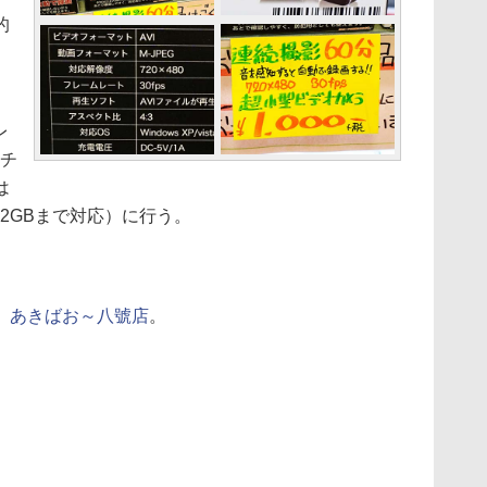
的
レ
リチ
は
32GBまで対応）に行う。
、
あきばお～八號店
。