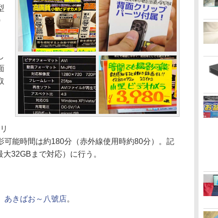
型
0
し
面
取
フ
のリ
可能時間は約180分（赤外線使用時約80分）。記
、最大32GBまで対応）に行う。
、
あきばお～八號店
。