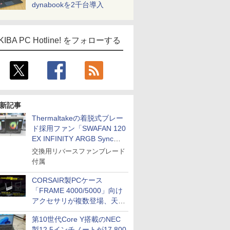
dynabookを2千台導入
KIBA PC Hotline! をフォローする
新記事
Thermaltakeの着脱式ブレー
ド採用ファン「SWAFAN 120
EX INFINITY ARGB Sync」
に単品パッケージ
交換用リバースファンブレード
付属
CORSAIR製PCケース
「FRAME 4000/5000」向け
アクセサリが複数登場、天然
木製パネルや背面コネクタ対
第10世代Core Y搭載のNEC
応トレイなど
製12.5インチノートが17,800