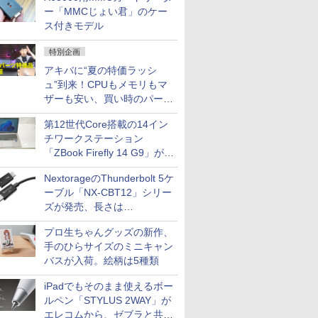
ー「MMCじょい君」のケー
ス付きモデル
特別企画
アキバに“夏の特価ラッシ
ュ”到来！CPUもメモリもマ
ザーも安い、買い時のパーツ
は？【8月7日(金)22時配信】
第12世代Core搭載の14イン
チワークステーション
「ZBook Firefly 14 G9」が
79,800円！秋葉原で中古PC
NextorageのThunderbolt 5ケ
セール
ーブル「NX-CBT12」シリー
ズが発売、長さは
30cm/50cm/1mの3種類
プロ生ちゃんグッズの新作、
手のひらサイズのミニキャン
バスが入荷。絵柄は5種類
iPadでもそのまま使えるボー
ルペン「STYLUS 2WAY」が
エレコムから、ゼブラと共同