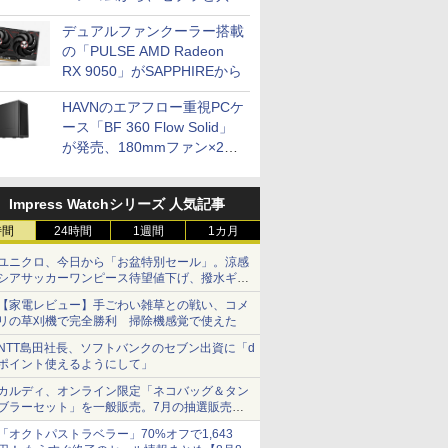
開発
デュアルファンクーラー搭載
の「PULSE AMD Radeon
RX 9050」がSAPPHIREから
HAVNのエアフロー重視PCケ
ース「BF 360 Flow Solid」
が発売、180mmファン×2搭
載
Impress Watchシリーズ 人気記事
時間
24時間
1週間
1カ月
ユニクロ、今日から「お盆特別セール」。涼感
シアサッカーワンピース待望値下げ、撥水ギア
ショーツは1990円に
【家電レビュー】手ごわい雑草との戦い、コメ
リの草刈機で完全勝利 掃除機感覚で使えた
NTT島田社長、ソフトバンクのセブン出資に「d
ポイント使えるようにして」
カルディ、オンライン限定「ネコバッグ＆タン
ブラーセット」を一般販売。7月の抽選販売の
当選無効分
「オクトパストラベラー」70%オフで1,643