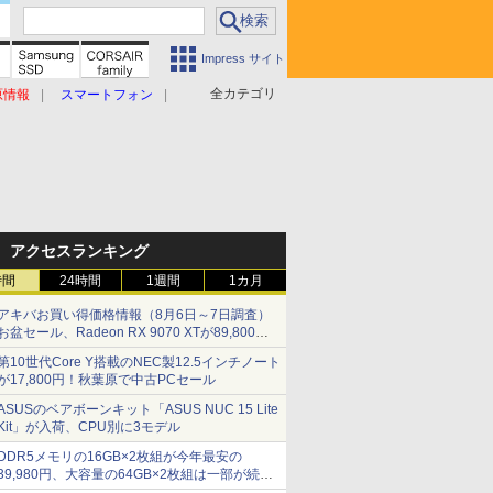
Impress サイト
全カテゴリ
原情報
スマートフォン
アクセスランキング
時間
24時間
1週間
1カ月
アキバお買い得価格情報（8月6日～7日調査）
お盆セール、Radeon RX 9070 XTが89,800
円、水平周波数24.8kHz対応の17型モニターが
第10世代Core Y搭載のNEC製12.5インチノート
9,801円、暑さ指数連動セール ほか
が17,800円！秋葉原で中古PCセール
ASUSのベアボーンキット「ASUS NUC 15 Lite
Kit」が入荷、CPU別に3モデル
DDR5メモリの16GB×2枚組が今年最安の
39,980円、大容量の64GB×2枚組は一部が続騰
[8月前半のメモリ価格]