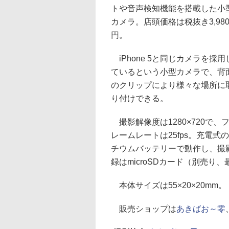
トや音声検知機能を搭載した小
カメラ。店頭価格は税抜き3,98
円。
iPhone 5と同じカメラを採用
ているという小型カメラで、背
のクリップにより様々な場所に
り付けできる。
撮影解像度は1280×720で、
レームレートは25fps。充電式
チウムバッテリーで動作し、撮影
録はmicroSDカード（別売り
本体サイズは55×20×20mm。
販売ショップは
あきばお～零