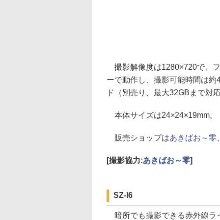
撮影解像度は1280×720で、
ーで動作し、撮影可能時間は約45
ド（別売り、最大32GBまで対
本体サイズは24×24×19mm。
販売ショップは
あきばお～零
[撮影協力:
あきばお～零
]
SZ-I6
暗所でも撮影できる赤外線ラ