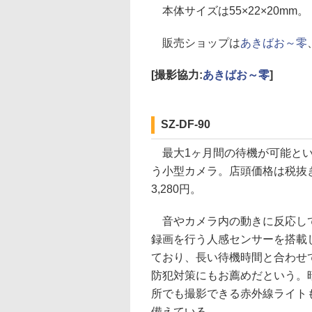
本体サイズは55×22×20mm。
販売ショップは
あきばお～零
[撮影協力:
あきばお～零
]
SZ-DF-90
最大1ヶ月間の待機が可能と
う小型カメラ。店頭価格は税抜
3,280円。
音やカメラ内の動きに反応し
録画を行う人感センサーを搭載
ており、長い待機時間と合わせ
防犯対策にもお薦めだという。
所でも撮影できる赤外線ライト
備えている。