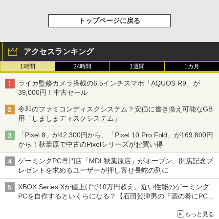
トップページに戻る
アクセスランキング
1時間
24時間
1週間
1カ月
ライカ監修カメラ搭載の6.5インチスマホ「AQUOS R9」が
39,000円！中古セール
令和のファミコンディスクシステム？安価に書き換え可能なGB
用「しましまディスクシステム」
「Pixel 8」が42,300円から、「Pixel 10 Pro Fold」が169,800円
から！秋葉原で中古のPixelシリーズがお買い得
ゲーミングPC専門店「MDL秋葉原店」がオープン、開店記念プ
レゼントを求めるユーザーが押し寄せ長蛇の列に
XBOX Series Xが値上げで10万円超え。近い性能のゲーミング
PCを自作するといくらになる？【石田賀津男の『酒の肴にPCゲ
ーム』】
もっと見る