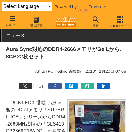
Powered by
Translate
AKIBA PC Hotline!
PCパーツ
メモリ
DDR4メモリ
カテゴリ
過去記事
検索
Impressサイト
ニュース
Aura Sync対応のDDR4-2666メモリがGeILから、
8GB×2枚セット
AKIBA PC Hotline!編集部
2018年2月20日 07:05
リスト
RGB LEDを搭載したGeIL
製のDDR4メモリ「SUPER
LUCE」シリーズからDDR4
-2666MHz対応の「GLS416
GB2666C16ADC」が発売さ