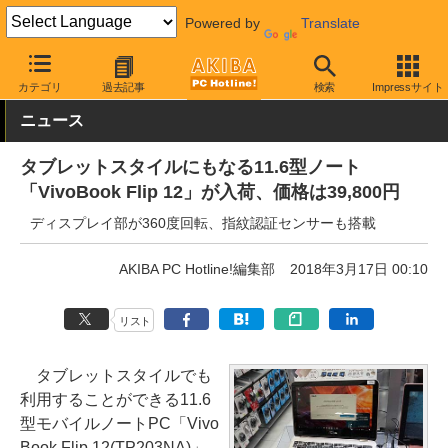
Powered by
Translate
AKIBA PC Hotline!
PC本体・ソフト
PC本体
ノートPC
カテゴリ
過去記事
検索
Impressサイト
ニュース
タブレットスタイルにもなる11.6型ノート
「VivoBook Flip 12」が入荷、価格は39,800円
ディスプレイ部が360度回転、指紋認証センサーも搭載
AKIBA PC Hotline!編集部
2018年3月17日 00:10
リスト
タブレットスタイルでも
利用することができる11.6
型モバイルノートPC「Vivo
Book Flip 12(TP203NA)」