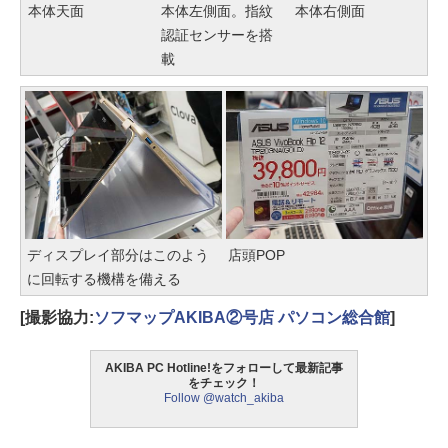
本体天面
本体左側面。指紋
本体右側面
認証センサーを搭
載
ディスプレイ部分はこのよう
店頭POP
に回転する機構を備える
[撮影協力:
ソフマップAKIBA②号店 パソコン総合館
]
AKIBA PC Hotline!をフォローして最新記事
をチェック！
Follow @watch_akiba