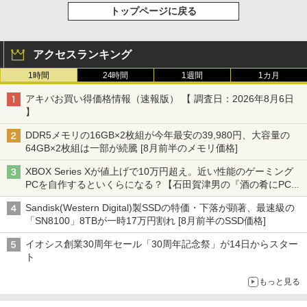
トップページに戻る
アクセスランキング
1時間
24時間
1週間
1カ月
アキバお買い得価格情報（速報版） 【 調査日：2026年8月6日
】
DDR5メモリの16GB×2枚組が今年最安の39,980円、大容量の
64GB×2枚組は一部が続騰 [8月前半のメモリ価格]
XBOX Series Xが値上げで10万円超え。近い性能のゲーミング
PCを自作するといくらになる？【石田賀津男の『酒の肴にPCゲ
ーム』】
Sandisk(Western Digital)製SSDの特価・下落が顕著、最速級の
「SN8100」8TBが一時17万円割れ [8月前半のSSD価格]
イオシス創業30周年セール「30周年記念祭」が14日からスター
ト
もっと見る