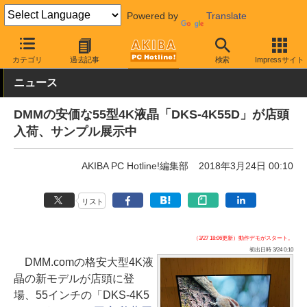
Powered by
Translate
AKIBA PC Hotline!
PC周辺機器
液晶ディスプレイ・モニター
カテゴリ
過去記事
検索
Impressサイト
ニュース
DMMの安価な55型4K液晶「DKS-4K55D」が店頭
入荷、サンプル展示中
AKIBA PC Hotline!編集部
2018年3月24日 00:10
リスト
（3/27 18:06更新）動作デモがスタート。
初出日時 3/24 0:10
DMM.comの格安大型4K液
晶の新モデルが店頭に登
場、55インチの「DKS-4K5