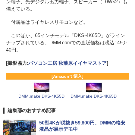
ン端子、光デジタル出力端子、スピーカー（10W×2）も
備えている。
付属品はワイヤレスリモコンなど。
このほか、65インチモデル「DKS-4K65D」がライン
ナップされている。DMM.comでの直販価格は税込149,0
40円。
[撮影協力:
パソコン工房 秋葉原イイヤマストア
]
[Amazonで購入]
DMM.make DKS-4K55D
DMM.make DKS-4K65D
編集部のおすすめ記事
50型4Kが税抜き59,800円、DMMの格安
液晶が展示デモ中