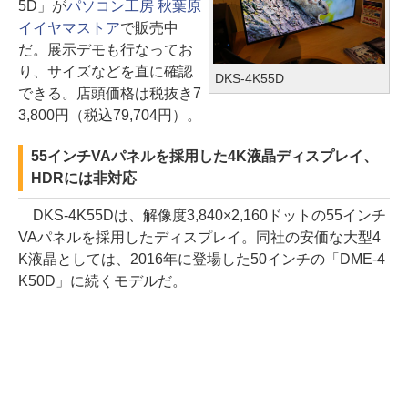
5D」が
パソコン工房 秋葉原
イイヤマストア
で販売中
だ。展示デモも行なってお
り、サイズなどを直に確認
DKS-4K55D
できる。店頭価格は税抜き7
3,800円（税込79,704円）。
55インチVAパネルを採用した4K液晶ディスプレイ、
HDRには非対応
DKS-4K55Dは、解像度3,840×2,160ドットの55インチ
VAパネルを採用したディスプレイ。同社の安価な大型4
K液晶としては、2016年に登場した50インチの「DME-4
K50D」に続くモデルだ。