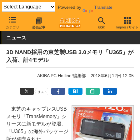
Powered by
Translate
AKIBA PC Hotline!
PC周辺機器
フラッシュメモリ
USBメモリ
カテゴリ
過去記事
検索
Impressサイト
ニュース
3D NAND採用の東芝製USB 3.0メモリ「U365」が
入荷、計4モデル
AKIBA PC Hotline!編集部
2018年6月12日 12:05
リスト
東芝のキャップレスUSB
メモリ「TransMemory」シ
リーズに新モデルが登場、
「U365」の海外パッケージ
版が発売された。