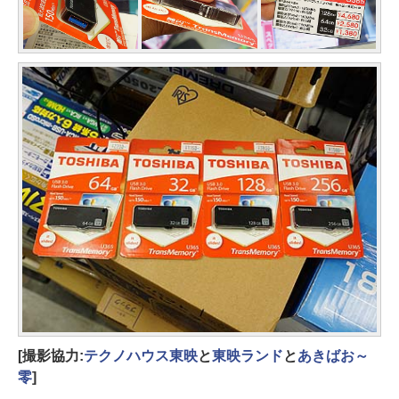
[撮影協力:
テクノハウス東映
と
東映ランド
と
あきばお～
零
]