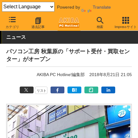
Powered by
Translate
AKIBA PC Hotline!
秋葉原情報
スポット情報
ショップ
カテゴリ
過去記事
検索
Impressサイト
ニュース
パソコン工房 秋葉原の「サポート受付・買取セン
ター」がオープン
AKIBA PC Hotline!編集部
2018年8月21日 21:05
リスト