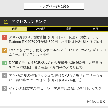
トップページに戻る
アクセスランキング
1時間
24時間
1週間
1カ月
アキバお買い得価格情報（8月6日～7日調査） お盆セール、
Radeon RX 9070 XTが89,800円、水平周波数24.8kHz対応の17
型モニターが9,801円、暑さ指数連動セール ほか
iPadでもそのまま使えるボールペン「STYLUS 2WAY」がエレコ
ムから、ゼブラと共同開発
DDR5メモリの16GB×2枚組が今年最安の39,980円、大容量の
64GB×2枚組は一部が続騰 [8月前半のメモリ価格]
アキバに“夏の特価ラッシュ”到来！CPUもメモリもマザーも安
い、買い時のパーツは？【8月7日(金)22時配信】
イオシス創業30周年セール「30周年記念祭」が14日からスター
ト
もっと見る