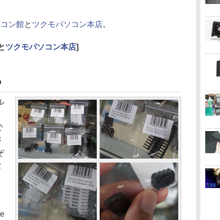
ソコン館
と
ツクモパソコン本店
。
と
ツクモパソコン本店
]
b
ル
で
が
ぞ
2
e