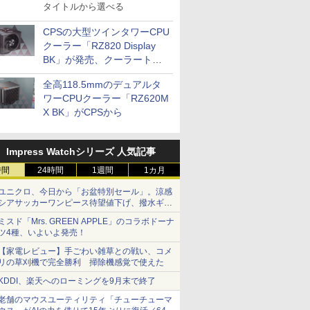
タイトルから選べる
CPSの大型ツインタワーCPU
クーラー「RZ820 Display
BK」が発売、クーラートッ
プに5インチ液晶搭載
全高118.5mmのデュアルタ
ワーCPUクーラー「RZ620M
X BK」がCPSから
Impress Watchシリーズ 人気記事
時間
24時間
1週間
1カ月
ユニクロ、今日から「お盆特別セール」。涼感
シアサッカーワンピース待望値下げ、撥水ギア
ショーツは1990円に
ミスド「Mrs. GREEN APPLE」のコラボドーナ
ツ4種、いよいよ発売！
【家電レビュー】手ごわい雑草との戦い、コメ
リの草刈機で完全勝利 掃除機感覚で使えた
KDDI、楽天へのローミングを9月末で終了
老舗のマウスユーティリティ「チューチューマ