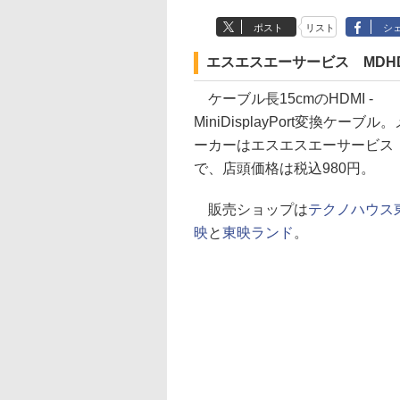
ポスト
リスト
シ
エスエスエーサービス MDHDM
ケーブル長15cmのHDMI -
MiniDisplayPort変換ケーブル。
ーカーはエスエスエーサービス
で、店頭価格は税込980円。
販売ショップは
テクノハウス
映
と
東映ランド
。