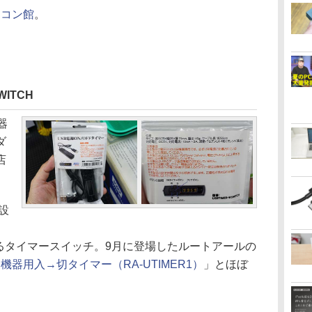
ソコン館
。
ITCH
器
ダ
店
設
できるタイマースイッチ。9月に登場したルートアールの
機器用入→切タイマー（RA-UTIMER1）
」とほぼ