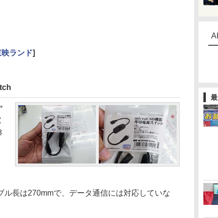
A
東映ランド
]
tch
最
ァ
電
8
コ
ル長は270mmで、データ通信には対応していな