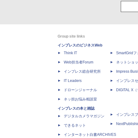
Group site links
インプレスのビジネスWeb
Think IT
SmartGri
Web担当者Forum
ネットショ
インプレス総合研究所
Impress Busi
IT Leaders
インプレス
ドローンジャーナル
DIGITAL
ネッ担お悩み相談室
インプレスの本と雑誌
インプレス
デジタルカメラマガジン
NextPublish
できるネット
インターネット白書ARCHIVES