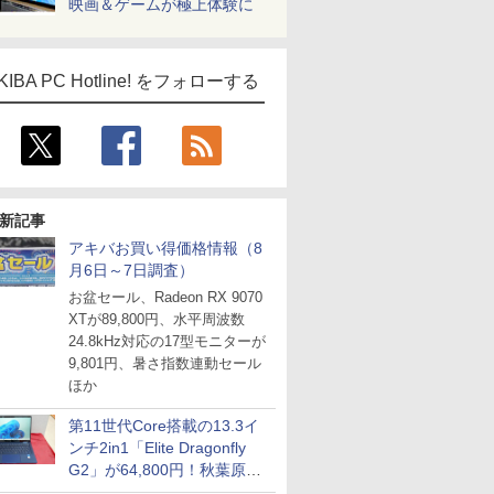
映画＆ゲームが極上体験に
KIBA PC Hotline! をフォローする
新記事
アキバお買い得価格情報（8
月6日～7日調査）
お盆セール、Radeon RX 9070
XTが89,800円、水平周波数
24.8kHz対応の17型モニターが
9,801円、暑さ指数連動セール
ほか
第11世代Core搭載の13.3イ
ンチ2in1「Elite Dragonfly
G2」が64,800円！秋葉原で
中古PCセール