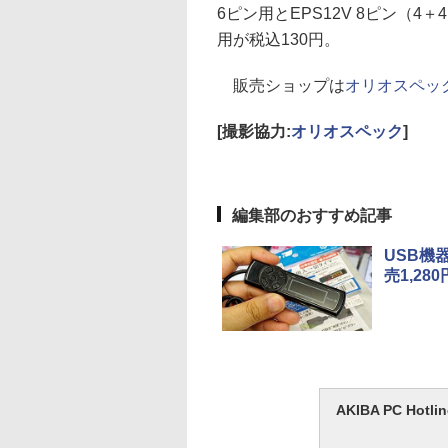
6ピン用とEPS12V 8ピン（4＋
用が税込130円。
販売ショップは
オリオスペッ
[撮影協力:
オリオスペック
]
編集部のおすすめ記事
USB機
売1,280
AKIBA PC H