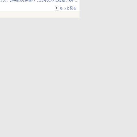
ウス」がAIの力を借りて15年ぶりに復活／64bit
化、Windows 10/11、「Chrome」も走り回
もっと見る
る。復活記念で2026年末まで500円