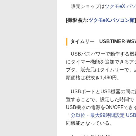
販売ショップは
ツクモeX.パ
[撮影協力:
ツクモeX.パソコン館
]
タイムリー USBTIMER-WSW
USBバスパワーで動作する機
にタイマー機能を追加できるア
プタ。販売元はタイムリーで、
頭価格は税抜き1,480円。
USBポートとUSB機器の間に
置することで、設定した時間で
USB機器の電源をON/OFF
「
分単位・最大99時間設定 USB
同機能となっている。