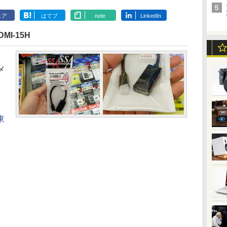
ェア
はてブ
note
LinkedIn
I-15H
メ
東