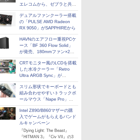
エレコムから、ゼブラと共同
開発
デュアルファンクーラー搭載
の「PULSE AMD Radeon
RX 9050」がSAPPHIREから
HAVNのエアフロー重視PCケ
ース「BF 360 Flow Solid」
が発売、180mmファン×2搭
載
CRTモニター風のLCDを搭載
した水冷クーラー「Retro
Ultra ARGB Sync」が
Thermaltakeから
スリム形状でキーボードとも
組み合わせやすいトラックボ
ールマウス「Nape Pro」が
Keychronから
Intel Z890/B860マザーの購
入でゲームがもらえるバンド
ルキャンペーン
『Dying Light: The Beast』
『HITMAN 3』『Civ VII』の3