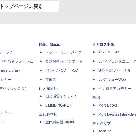
トップページに戻る
Rittor Music
イカロス出版
dフォーラム
リットーミュージック
AIRLINEweb
ップ担当者フォーラム
楽器探そう!デジマート
Jディフェンスニュー
ness Library
TシャツPOD T-OD
通訳翻訳ジャーナル
セミナー
立東舎
JレスキューWeb
 X（デジタルクロス）
山と溪谷社
イカロスアカデミー
山と溪谷オンライン
MdN
CLIMBING-NET
MdN Books
ブックス
近代科学社
MdN Design Interactiv
ing
近代科学社Digital
テックリブ
TechLib