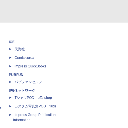
ICE
天海社
ス
Comic curea
impress QuickBooks
PUBFUN
パブファンセルフ
IPGネットワーク
TシャツPOD pTa.shop
カスタム写真集POD fabli
e
Impress Group Publication
Information