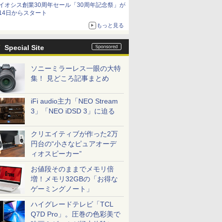
イオシス創業30周年セール「30周年記念祭」が
14日からスタート
もっと見る
Special Site
ソニーミラーレス一眼の大特
集！ 見どころ記事まとめ
iFi audio主力「NEO Stream
3」「NEO iDSD 3」に迫る
クリエイティブが作った2万
円台の“小さなピュアオーデ
ィオスピーカー”
お値段そのままでメモリ倍
増！メモリ32GBの「お得な
ゲーミングノート」
ハイグレードテレビ「TCL
Q7D Pro」。圧巻の色彩美で