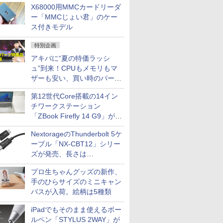
X68000用MMCカードリーダ
ー「MMCじょい君」のケー
ス付きモデル
特別企画
アキバに“夏の特価ラッシ
ュ”到来！CPUもメモリもマ
ザーも安い、買い時のパーツ
は？【8月7日(金)22時配信】
第12世代Core搭載の14イン
チワークステーション
「ZBook Firefly 14 G9」が
79,800円！秋葉原で中古PC
NextorageのThunderbolt 5ケ
セール
ーブル「NX-CBT12」シリー
ズが発売、長さは
30cm/50cm/1mの3種類
プロ生ちゃんグッズの新作、
手のひらサイズのミニキャン
バスが入荷。絵柄は5種類
iPadでもそのまま使えるボー
ルペン「STYLUS 2WAY」が