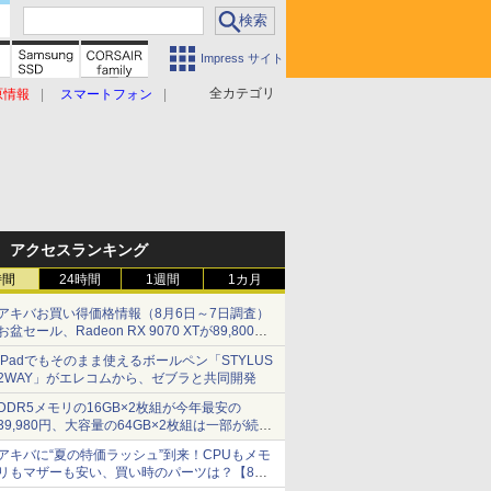
Impress サイト
全カテゴリ
原情報
スマートフォン
アクセスランキング
時間
24時間
1週間
1カ月
アキバお買い得価格情報（8月6日～7日調査）
お盆セール、Radeon RX 9070 XTが89,800
円、水平周波数24.8kHz対応の17型モニターが
iPadでもそのまま使えるボールペン「STYLUS
9,801円、暑さ指数連動セール ほか
2WAY」がエレコムから、ゼブラと共同開発
DDR5メモリの16GB×2枚組が今年最安の
39,980円、大容量の64GB×2枚組は一部が続騰
[8月前半のメモリ価格]
アキバに“夏の特価ラッシュ”到来！CPUもメモ
リもマザーも安い、買い時のパーツは？【8月7
日(金)22時配信】