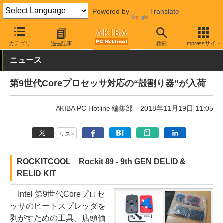
Powered by
Translate
AKIBA PC Hotline!
PCパーツ
PCパーツその他
カテゴリ
過去記事
検索
Impressサイト
ニュース
第9世代Coreプロセッサ対応の“殻割り器”が入荷
AKIBA PC Hotline!編集部
2018年11月19日 11:05
リスト
ROCKITCOOL Rockit 89 - 9th GEN DELID &
RELID KIT
Intel 第9世代Coreプロセ
ッサのヒートスプレッダを
剥がすための工具。店頭価