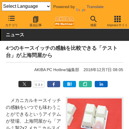
Powered by
Translate
AKIBA PC Hotline!
ガジェット
その他
カテゴリ
過去記事
検索
Impressサイト
ニュース
4つのキースイッチの感触を比較できる「テスト
台」が上海問屋から
AKIBA PC Hotline!編集部
2018年12月7日 08:05
リスト
メカニカルキースイッチ
の感触をいつでも味わうこ
とができるというアイテム
が登場、上海問屋から「ア
ルミ製2x2 メカニカルスイ