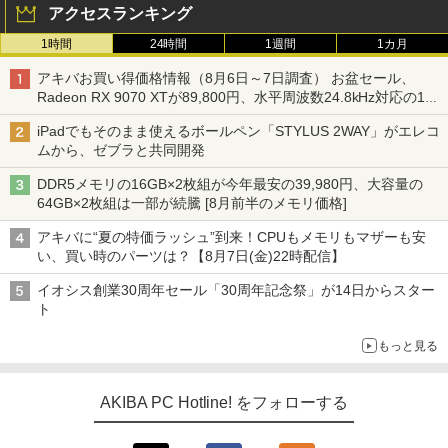
アクセスランキング
1時間
24時間
1週間
1カ月
アキバお買い得価格情報（8月6日～7日調査） お盆セール、
Radeon RX 9070 XTが89,800円、水平周波数24.8kHz対応の17
型モニターが9,801円、暑さ指数連動セール ほか
iPadでもそのまま使えるボールペン「STYLUS 2WAY」がエレコ
ムから、ゼブラと共同開発
DDR5メモリの16GB×2枚組が今年最安の39,980円、大容量の
64GB×2枚組は一部が続騰 [8月前半のメモリ価格]
アキバに“夏の特価ラッシュ”到来！CPUもメモリもマザーも安
い、買い時のパーツは？【8月7日(金)22時配信】
イオシス創業30周年セール「30周年記念祭」が14日からスター
ト
もっと見る
AKIBA PC Hotline! をフォローする