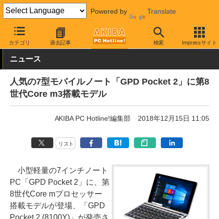
Powered by
Translate
AKIBA PC Hotline!
PC本体・ソフト
PC本体
ノートPC
カテゴリ
過去記事
検索
Impressサイト
ニュース
人気の7型モバイルノート「GPD Pocket 2」に第8
世代Core m3搭載モデル
AKIBA PC Hotline!編集部
2018年12月15日 11:05
リスト
小型軽量の7インチノート
PC「GPD Pocket 2」に、第
8世代Core mプロセッサー
搭載モデルが登場、「GPD
Pocket 2 (8100Y)」が発売さ