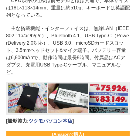
CPU以外の仕様は前モデルとほぼ共通で、本体サイズ
は181×113×14mm、重量は約510g。キーボードは英語配
列となっている。
主な搭載機能・インターフェイスは、無線LAN（IEEE
802.11a/ac/b/g/n）、Bluetooth 4.1、USB Type-C（Powe
rDelivery 2.0対応）、USB 3.0、microSDカードスロッ
ト、3.5mmヘッドセット&マイク端子。バッテリー容量
は6,800mAhで、動作時間は最長8時間。付属品はACア
ダプタ、充電用USB Type-Cケーブル、マニュアルな
ど。
[撮影協力:
ツクモパソコン本店
]
[Amazonで購入]