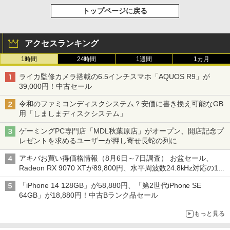
トップページに戻る
アクセスランキング
1時間
24時間
1週間
1カ月
ライカ監修カメラ搭載の6.5インチスマホ「AQUOS R9」が
39,000円！中古セール
令和のファミコンディスクシステム？安価に書き換え可能なGB
用「しましまディスクシステム」
ゲーミングPC専門店「MDL秋葉原店」がオープン、開店記念プ
レゼントを求めるユーザーが押し寄せ長蛇の列に
アキバお買い得価格情報（8月6日～7日調査） お盆セール、
Radeon RX 9070 XTが89,800円、水平周波数24.8kHz対応の17
型モニターが9,801円、暑さ指数連動セール ほか
「iPhone 14 128GB」が58,880円、「第2世代iPhone SE
64GB」が18,880円！中古Bランク品セール
もっと見る