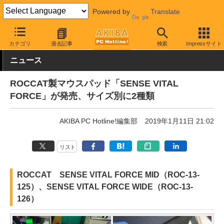
Powered by
Translate
AKIBA PC Hotline!
PC周辺機器
マウスパッド
ROCCAT
カテゴリ
過去記事
検索
Impressサイト
ニュース
ROCCAT製マウスパッド「SENSE VITAL
FORCE」が発売、サイズ別に2種類
AKIBA PC Hotline!編集部
2019年1月11日 21:02
リスト
ROCCAT SENSE VITAL FORCE MID（ROC-13-
125）、SENSE VITAL FORCE WIDE（ROC-13-
126）