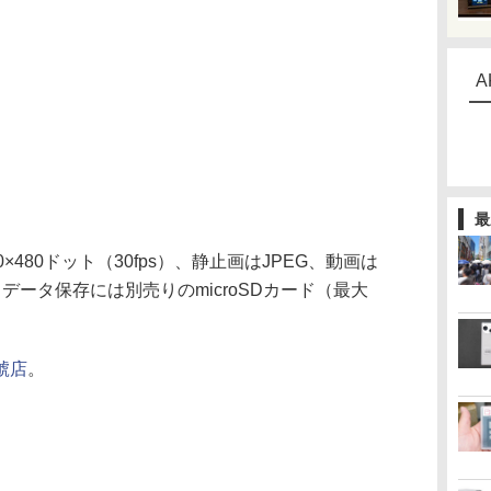
A
最
480ドット（30fps）、静止画はJPEG、動画は
データ保存には別売りのmicroSDカード（最大
號店
。