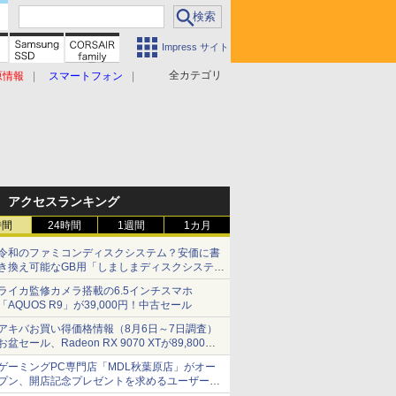
Impress サイト
全カテゴリ
原情報
スマートフォン
アクセスランキング
時間
24時間
1週間
1カ月
令和のファミコンディスクシステム？安価に書
き換え可能なGB用「しましまディスクシステ
ム」
ライカ監修カメラ搭載の6.5インチスマホ
「AQUOS R9」が39,000円！中古セール
アキバお買い得価格情報（8月6日～7日調査）
お盆セール、Radeon RX 9070 XTが89,800
円、水平周波数24.8kHz対応の17型モニターが
ゲーミングPC専門店「MDL秋葉原店」がオー
9,801円、暑さ指数連動セール ほか
プン、開店記念プレゼントを求めるユーザーが
押し寄せ長蛇の列に