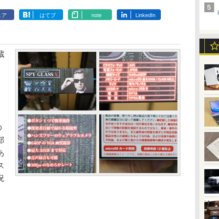
ェア
はてブ
note
LinkedIn
蔵
メ
の
部
あ
ス
況