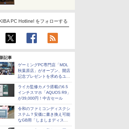
KIBA PC Hotline! をフォローする
新記事
ゲーミングPC専門店「MDL
秋葉原店」がオープン、開店
記念プレゼントを求めるユー
ザーが押し寄せ長蛇の列に
ライカ監修カメラ搭載の6.5
インチスマホ「AQUOS R9」
が39,000円！中古セール
令和のファミコンディスクシ
ステム？安価に書き換え可能
なGB用「しましまディスク
システム」