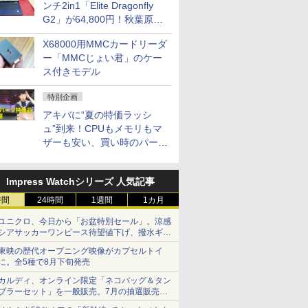
ンチ2in1「Elite Dragonfly
G2」が64,800円！秋葉原で
中古PCセール
X68000用MMCカードリーダ
ー「MMCじょい君」のケー
ス付きモデル
特別企画
アキバに“夏の特価ラッシ
ュ”到来！CPUもメモリもマ
ザーも安い、買い時のパーツ
は？【8月7日(金)22時配信】
Impress Watchシリーズ 人気記事
時間
24時間
1週間
1カ月
ユニクロ、今日から「お盆特別セール」。涼感
シアサッカーワンピース待望値下げ、撥水ギア
ショーツは1990円に
東映の歴代オープニング映像がカプセルトイ
に。全5種で8月下旬発売
カルディ、オンライン限定「ネコバッグ＆タン
ブラーセット」を一般販売。7月の抽選販売の
当選無効分