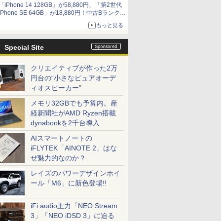
「iPhone 14 128GB」が58,880円、「第2世代
iPhone SE 64GB」が18,880円！中古Bランク品
セール
もっと見る
Special Site
クリエイティブが作った2万
円台の“小さなピュアオーデ
ィオスピーカー”
メモリ32GBでも予算内。産
経新聞社がAMD Ryzen搭載
dynabookを2千台導入
AIスマートノートの
iFLYTEK「AINOTE 2」はな
ぜ魅力的なのか？
レイズのパワーデザインホイ
ール「M6」に新色登場!!
iFi audio主力「NEO Stream
3」「NEO iDSD 3」に迫る