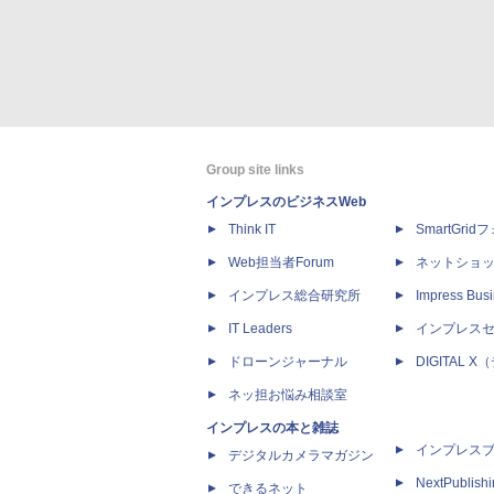
Group site links
インプレスのビジネスWeb
Think IT
SmartGri
Web担当者Forum
ネットショ
インプレス総合研究所
Impress Busi
IT Leaders
インプレス
ドローンジャーナル
DIGITAL
ネッ担お悩み相談室
インプレスの本と雑誌
インプレス
デジタルカメラマガジン
NextPublish
できるネット