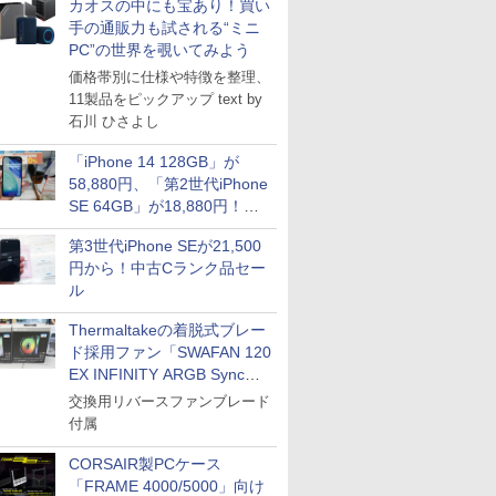
カオスの中にも宝あり！買い
手の通販力も試される“ミニ
PC”の世界を覗いてみよう
価格帯別に仕様や特徴を整理、
11製品をピックアップ text by
石川 ひさよし
「iPhone 14 128GB」が
58,880円、「第2世代iPhone
SE 64GB」が18,880円！中
古Bランク品セール
第3世代iPhone SEが21,500
円から！中古Cランク品セー
ル
Thermaltakeの着脱式ブレー
ド採用ファン「SWAFAN 120
EX INFINITY ARGB Sync」
に単品パッケージ
交換用リバースファンブレード
付属
CORSAIR製PCケース
「FRAME 4000/5000」向け