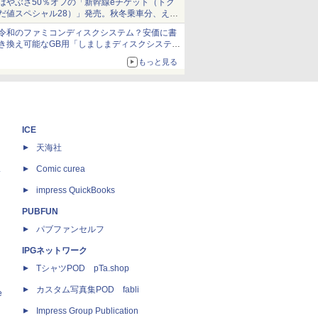
はやぶさ50％オフの「新幹線eチケット（トク
だ値スペシャル28）」発売。秋冬乗車分、えき
ねっと限定
令和のファミコンディスクシステム？安価に書
き換え可能なGB用「しましまディスクシステ
ム」
もっと見る
ICE
天海社
ス
Comic curea
impress QuickBooks
PUBFUN
パブファンセルフ
IPGネットワーク
TシャツPOD pTa.shop
カスタム写真集POD fabli
e
Impress Group Publication