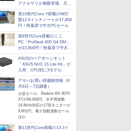
アクセサリが複数登場、天然
木製パネルや背面コネクタ対
第10世代Core Y搭載のNEC
応トレイなど
製12.5インチノートが17,800
円！秋葉原で中古PCセール
第8世代Core搭載のミニ
PC「ProDesk 400 G4 DM」
が22,800円！秋葉原で中古
PCセール
ASUSのベアボーンキット
「ASUS NUC 15 Lite Kit」が
入荷、CPU別に3モデル
アキバお買い得価格情報（8
月6日～7日調査）
お盆セール、Radeon RX 9070
XTが89,800円、水平周波数
24.8kHz対応の17型モニターが
9,801円、暑さ指数連動セール
ほか
第11世代Core搭載の13.3イ