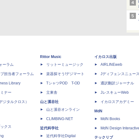
Rittor Music
イカロス出版
dフォーラム
リットーミュージック
AIRLINEweb
ップ担当者フォーラム
楽器探そう!デジマート
Jディフェンスニュー
ness Library
TシャツPOD T-OD
通訳翻訳ジャーナル
セミナー
立東舎
JレスキューWeb
 X（デジタルクロス）
山と溪谷社
イカロスアカデミー
山と溪谷オンライン
MdN
CLIMBING-NET
MdN Books
ブックス
近代科学社
MdN Design Interactiv
ing
近代科学社Digital
テックリブ