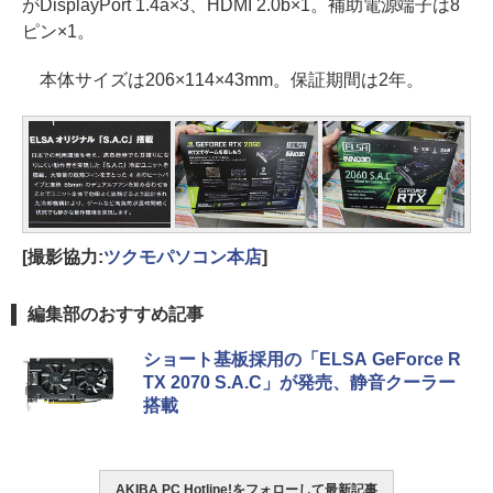
がDisplayPort 1.4a×3、HDMI 2.0b×1。補助電源端子は8
ピン×1。
本体サイズは206×114×43mm。保証期間は2年。
[撮影協力:
ツクモパソコン本店
]
編集部のおすすめ記事
ショート基板採用の「ELSA GeForce R
TX 2070 S.A.C」が発売、静音クーラー
搭載
AKIBA PC Hotline!をフォローして最新記事