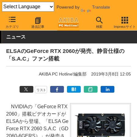
Powered by
Translate
AKIBA PC Hotline!
PCパーツ
ビデオカード（グラフィックボード
カテゴリ
過去記事
検索
Impressサイト
ニュース
ELSAのGeForce RTX 2060が発売、静音仕様の
「S.A.C」ファン搭載
AKIBA PC Hotline!編集部
2019年3月8日 12:05
リスト
NVIDIAの「GeForce RTX
2060」搭載ビデオカードが
ELSAから登場、「ELSA Ge
Force RTX 2060 S.A.C（GD
2060-6GERS）」が発売さ