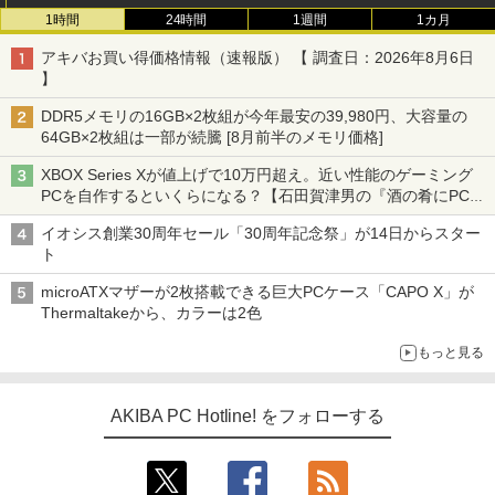
1時間
24時間
1週間
1カ月
アキバお買い得価格情報（速報版） 【 調査日：2026年8月6日
】
DDR5メモリの16GB×2枚組が今年最安の39,980円、大容量の
64GB×2枚組は一部が続騰 [8月前半のメモリ価格]
XBOX Series Xが値上げで10万円超え。近い性能のゲーミング
PCを自作するといくらになる？【石田賀津男の『酒の肴にPCゲ
ーム』】
イオシス創業30周年セール「30周年記念祭」が14日からスター
ト
microATXマザーが2枚搭載できる巨大PCケース「CAPO X」が
Thermaltakeから、カラーは2色
もっと見る
AKIBA PC Hotline! をフォローする