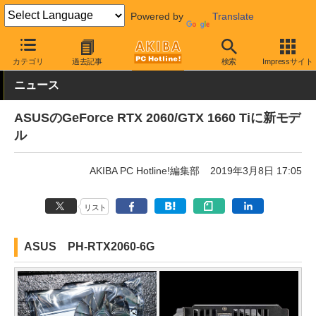
Powered by
Translate
AKIBA PC Hotline!
PCパーツ
ビデオカード（グラフィックボード
カテゴリ
過去記事
検索
Impressサイト
ニュース
ASUSのGeForce RTX 2060/GTX 1660 Tiに新モデ
ル
AKIBA PC Hotline!編集部
2019年3月8日 17:05
リスト
ASUS PH-RTX2060-6G