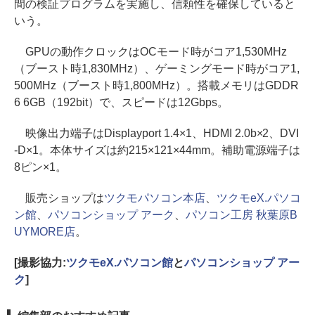
間の検証プログラムを実施し、信頼性を確保していると
いう。
GPUの動作クロックはOCモード時がコア1,530MHz
（ブースト時1,830MHz）、ゲーミングモード時がコア1,
500MHz（ブースト時1,800MHz）。搭載メモリはGDDR
6 6GB（192bit）で、スピードは12Gbps。
映像出力端子はDisplayport 1.4×1、HDMI 2.0b×2、DVI
-D×1。本体サイズは約215×121×44mm。補助電源端子は
8ピン×1。
販売ショップは
ツクモパソコン本店
、
ツクモeX.パソコ
ン館
、
パソコンショップ アーク
、
パソコン工房 秋葉原B
UYMORE店
。
[撮影協力:
ツクモeX.パソコン館
と
パソコンショップ アー
ク
]