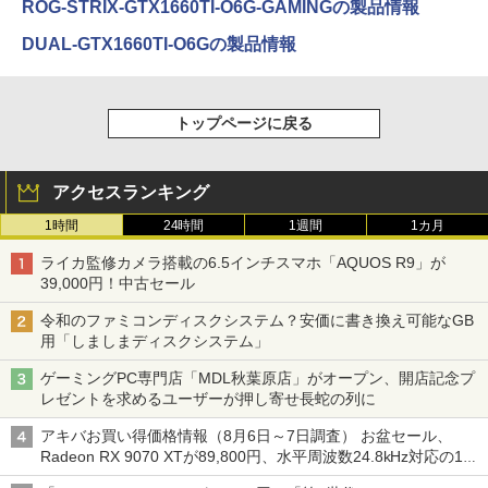
ROG-STRIX-GTX1660TI-O6G-GAMINGの製品情報
DUAL-GTX1660TI-O6Gの製品情報
トップページに戻る
アクセスランキング
1時間
24時間
1週間
1カ月
ライカ監修カメラ搭載の6.5インチスマホ「AQUOS R9」が
39,000円！中古セール
令和のファミコンディスクシステム？安価に書き換え可能なGB
用「しましまディスクシステム」
ゲーミングPC専門店「MDL秋葉原店」がオープン、開店記念プ
レゼントを求めるユーザーが押し寄せ長蛇の列に
アキバお買い得価格情報（8月6日～7日調査） お盆セール、
Radeon RX 9070 XTが89,800円、水平周波数24.8kHz対応の17
型モニターが9,801円、暑さ指数連動セール ほか