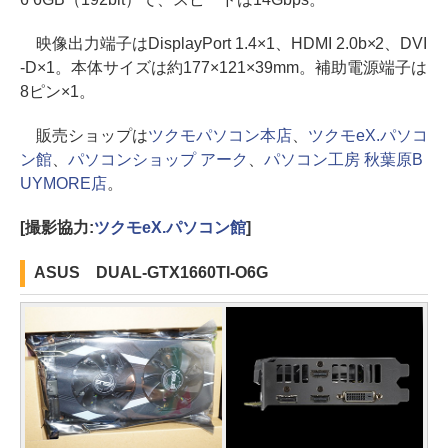
映像出力端子はDisplayPort 1.4×1、HDMI 2.0b×2、DVI
-D×1。本体サイズは約177×121×39mm。補助電源端子は
8ピン×1。
販売ショップは
ツクモパソコン本店
、
ツクモeX.パソコ
ン館
、
パソコンショップ アーク
、
パソコン工房 秋葉原B
UYMORE店
。
[撮影協力:
ツクモeX.パソコン館
]
ASUS DUAL-GTX1660TI-O6G